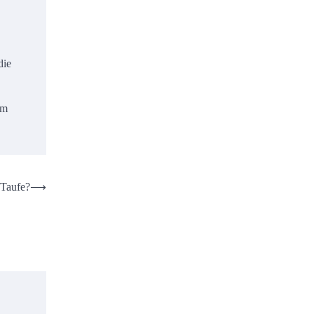
die
um
 Taufe?
⟶