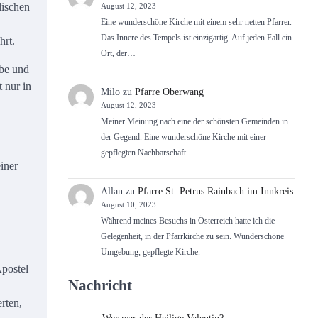
lischen
August 12, 2023
Eine wunderschöne Kirche mit einem sehr netten Pfarrer.
Das Innere des Tempels ist einzigartig. Auf jeden Fall ein
hrt.
Ort, der…
ebe und
 nur in
Milo
zu
Pfarre Oberwang
August 12, 2023
Meiner Meinung nach eine der schönsten Gemeinden in
der Gegend. Eine wunderschöne Kirche mit einer
gepflegten Nachbarschaft.
iner
Allan
zu
Pfarre St. Petrus Rainbach im Innkreis
August 10, 2023
Während meines Besuchs in Österreich hatte ich die
Gelegenheit, in der Pfarrkirche zu sein. Wunderschöne
Umgebung, gepflegte Kirche.
Apostel
Nachricht
rten,