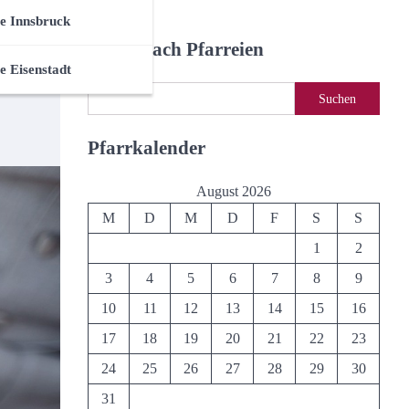
e Innsbruck
Suche nach Pfarreien
e Eisenstadt
Suchen
Suchen
Pfarrkalender
August 2026
M
D
M
D
F
S
S
1
2
3
4
5
6
7
8
9
10
11
12
13
14
15
16
17
18
19
20
21
22
23
24
25
26
27
28
29
30
31