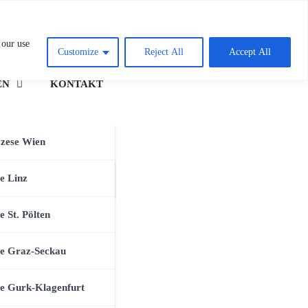
ie
 our use
Customize
Reject All
Accept All
EN
KONTAKT
n
özese Wien
zese Salzburg
e Linz
e St. Pölten
se Graz-Seckau
e Gurk-Klagenfurt