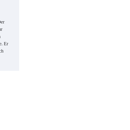
Der
ur
n
e. Er
ch