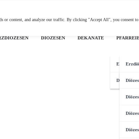
Osterreichische Pfarre
 or content, and analyze our traffic. By clicking "Accept All", you consent to
RZDIÖZESEN
DIÖZESEN
DEKANATE
PFARREI
Erzdiözese
Erzdi
Diözesen
Erzdiö
Diözes
Diözes
Diöze
Diözes