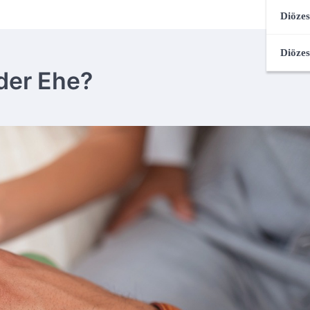
Diözes
Diözes
der Ehe?