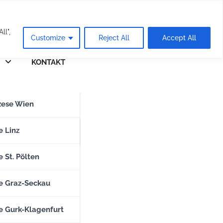
eie
ll",
Customize
Reject All
Accept All
KONTAKT
n
zese Wien
zese Salzburg
e Linz
 St. Pölten
e Graz-Seckau
e Gurk-Klagenfurt