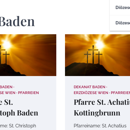
Diözes
Baden
Diözes
 BADEN
DEKANAT BADEN
SE WIEN
PFARREIEN
ERZDIÖZESE WIEN
PFARREIE
e St.
Pfarre St. Achat
toph Baden
Kottingbrunn
me: St. Christoph
Pfarreiname: St. Achatius