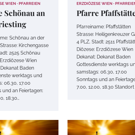
SE WIEN
PFARREIEN
ERZDIÖZESE WIEN
PFARREIE
e Schönau an
Pfarre Pfaffstätt
riesting
Pfarreiname: Pfaffstätten
Strasse: Heiligenkreuzer 
ame: Schönau an der
4 PLZ, Stadt: 2511 Pfaffstät
 Strasse: Kirchengasse
Diözese: Erzdiözese Wien
tadt: 2525 Schönau
Dekanat: Dekanat Baden
 Erzdiözese Wien
Gottesdienste werktags u
 Dekanat Baden
samstags: 06.30, 17.00
enste werktags und
Sonntags und an Feiertage
: 06.30, 17.00
7.00, 12.00, 18.30 Standort
 und an Feiertagen:
00, 18.30…