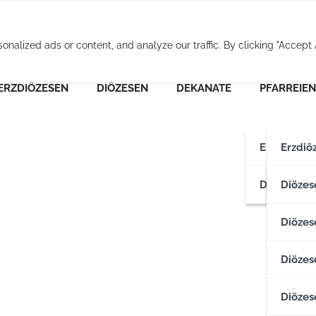
Osterreichische Pfarr
alized ads or content, and analyze our traffic. By clicking "Accept A
ERZDIÖZESEN
DIÖZESEN
DEKANATE
PFARREIEN
Erzdiözese
Erzdiö
Diözesen
Erzdiö
Diözes
Diözese
Diözes
Diözes