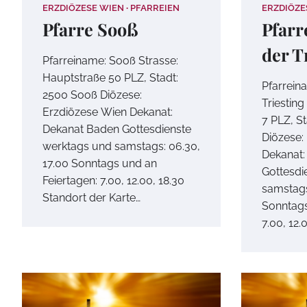
ERZDIÖZESE WIEN
PFARREIEN
ERZDIÖZE
Pfarre Sooß
Pfarr
der T
Pfarreiname: Sooß Strasse:
Hauptstraße 50 PLZ, Stadt:
Pfarrein
2500 Sooß Diözese:
Triesting
Erzdiözese Wien Dekanat:
7 PLZ, S
Dekanat Baden Gottesdienste
Diözese:
werktags und samstags: 06.30,
Dekanat:
17.00 Sonntags und an
Gottesdi
Feiertagen: 7.00, 12.00, 18.30
samstags
Standort der Karte…
Sonntags
7.00, 12.