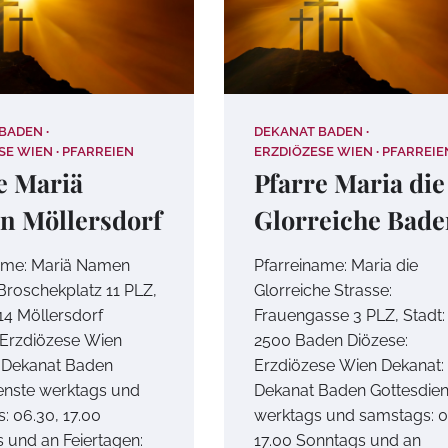
 BADEN
DEKANAT BADEN
SE WIEN
PFARREIEN
ERZDIÖZESE WIEN
PFARREIE
e Mariä
Pfarre Maria die
n Möllersdorf
Glorreiche Bad
ame: Mariä Namen
Pfarreiname: Maria die
 Broschekplatz 11 PLZ,
Glorreiche Strasse:
514 Möllersdorf
Frauengasse 3 PLZ, Stadt:
 Erzdiözese Wien
2500 Baden Diözese:
 Dekanat Baden
Erzdiözese Wien Dekanat:
enste werktags und
Dekanat Baden Gottesdien
: 06.30, 17.00
werktags und samstags: 0
 und an Feiertagen:
17.00 Sonntags und an