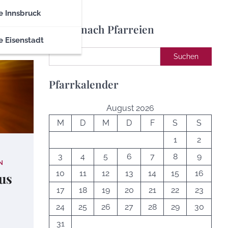
e Innsbruck
Suche nach Pfarreien
e Eisenstadt
Suchen
Suchen
Pfarrkalender
August 2026
M
D
M
D
F
S
S
1
2
3
4
5
6
7
8
9
N
10
11
12
13
14
15
16
ius
17
18
19
20
21
22
23
24
25
26
27
28
29
30
31