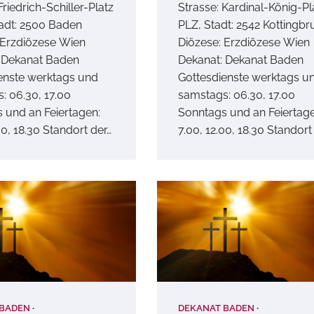
Friedrich-Schiller-Platz
Strasse: Kardinal-König-Pl
tadt: 2500 Baden
PLZ, Stadt: 2542 Kottingbr
 Erzdiözese Wien
Diözese: Erzdiözese Wien
 Dekanat Baden
Dekanat: Dekanat Baden
enste werktags und
Gottesdienste werktags u
: 06.30, 17.00
samstags: 06.30, 17.00
 und an Feiertagen:
Sonntags und an Feiertage
00, 18.30 Standort der…
7.00, 12.00, 18.30 Standort
 BADEN
DEKANAT BADEN