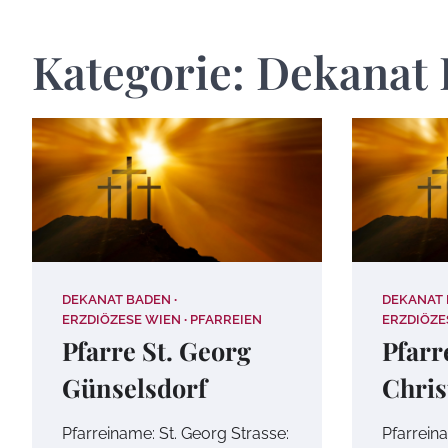
Kategorie:
Dekanat 
DEKANAT BADEN
DEKANAT
ERZDIÖZESE WIEN
PFARREIEN
ERZDIÖZE
Pfarre St. Georg
Pfarr
Günselsdorf
Chris
Pfarreiname: St. Georg Strasse:
Pfarreina