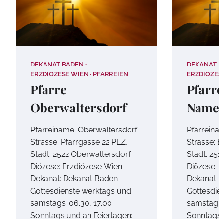
DEKANAT BADEN
DEKANAT
ERZDIÖZESE WIEN
PFARREIEN
ERZDIÖZE
Pfarre
Pfarr
Oberwaltersdorf
Name
Pfarreiname: Oberwaltersdorf
Pfarrein
Strasse: Pfarrgasse 22 PLZ,
Strasse:
Stadt: 2522 Oberwaltersdorf
Stadt: 2
Diözese: Erzdiözese Wien
Diözese:
Dekanat: Dekanat Baden
Dekanat:
Gottesdienste werktags und
Gottesdi
samstags: 06.30, 17.00
samstags
Sonntags und an Feiertagen:
Sonntags