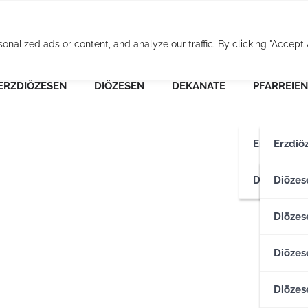
Osterreichische Pfarr
alized ads or content, and analyze our traffic. By clicking "Accept A
ERZDIÖZESEN
DIÖZESEN
DEKANATE
PFARREIEN
Erzdiözese
Erzdiö
Diözesen
Erzdiö
Diözes
Diözese
Diözes
Diözes