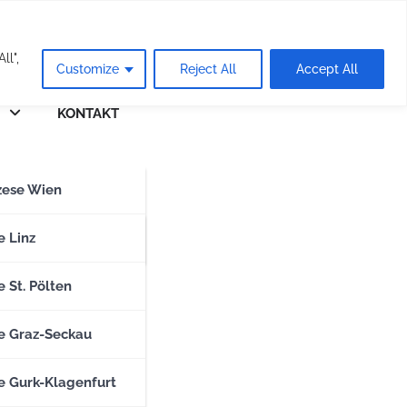
eie
ll",
Customize
Reject All
Accept All
KONTAKT
n
zese Wien
zese Salzburg
e Linz
 St. Pölten
e Graz-Seckau
e Gurk-Klagenfurt