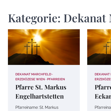
Kategorie:
Dekanat 
DEKANAT MARCHFELD
DEKANAT
ERZDIÖZESE WIEN
PFARREIEN
ERZDIÖZE
Pfarre St. Markus
Pfarr
Engelhartstetten
Eckar
Pfarreiname: St. Markus
Pfarrein