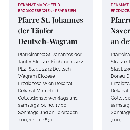
DEKANAT MARCHFELD
DEKANAT
ERZDIÖZESE WIEN
PFARREIEN
ERZDIÖZE
Pfarre St. Johannes
Pfarr
der Täufer
Xave
Deutsch-Wagram
an de
Pfarreiname: St. Johannes der
Pfarrein
Täufer Strasse: Kirchengasse 2
Strasse:
PLZ, Stadt: 2232 Deutsch-
Stadt: 2
Wagram Diözese:
Donau Di
Erzdiözese Wien Dekanat:
Erzdiöze
Dekanat Marchfeld
Dekanat 
Gottesdienste werktags und
Gottesdi
samstags: 06.30, 17.00
samstags
Sonntags und an Feiertagen:
Sonntags
7.00, 12.00, 18.30…
7.00,…