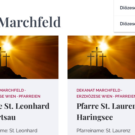
Diözes
Marchfeld
Diözes
 MARCHFELD
DEKANAT MARCHFELD
SE WIEN
PFARREIEN
ERZDIÖZESE WIEN
PFARREIE
e St. Leonhard
Pfarre St. Laure
tsau
Haringsee
ame: St. Leonhard
Pfarreiname: St. Laurenz