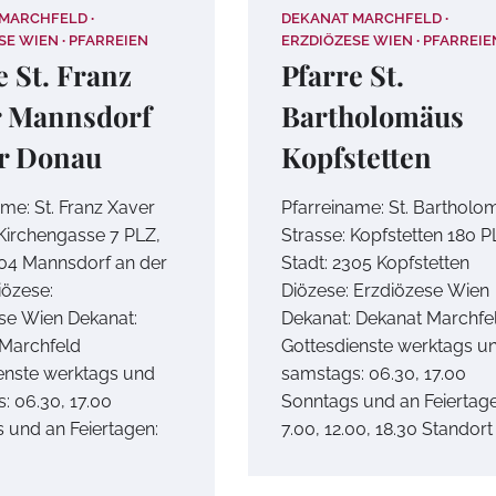
 MARCHFELD
DEKANAT MARCHFELD
SE WIEN
PFARREIEN
ERZDIÖZESE WIEN
PFARREIE
e St. Franz
Pfarre St.
r Mannsdorf
Bartholomäus
r Donau
Kopfstetten
ame: St. Franz Xaver
Pfarreiname: St. Bartholo
 Kirchengasse 7 PLZ,
Strasse: Kopfstetten 180 P
304 Mannsdorf an der
Stadt: 2305 Kopfstetten
özese:
Diözese: Erzdiözese Wien
se Wien Dekanat:
Dekanat: Dekanat Marchfe
Marchfeld
Gottesdienste werktags u
enste werktags und
samstags: 06.30, 17.00
: 06.30, 17.00
Sonntags und an Feiertage
 und an Feiertagen:
7.00, 12.00, 18.30 Standort