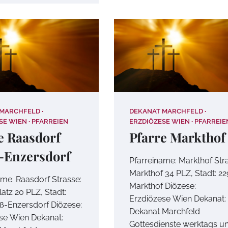
 MARCHFELD
DEKANAT MARCHFELD
SE WIEN
PFARREIEN
ERZDIÖZESE WIEN
PFARREIE
e Raasdorf
Pfarre Markthof
-Enzersdorf
Pfarreiname: Markthof Str
Markthof 34 PLZ, Stadt: 2
ame: Raasdorf Strasse:
Markthof Diözese:
atz 20 PLZ, Stadt:
Erzdiözese Wien Dekanat:
ß-Enzersdorf Diözese:
Dekanat Marchfeld
se Wien Dekanat:
Gottesdienste werktags u