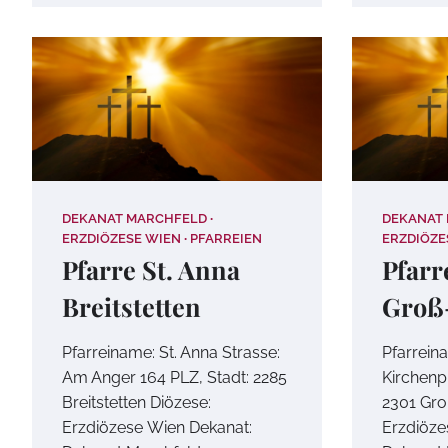
DEKANAT MARCHFELD
DEKANAT
ERZDIÖZESE WIEN
PFARREIEN
ERZDIÖZE
Pfarre St. Anna
Pfarr
Breitstetten
Groß
Pfarreiname: St. Anna Strasse:
Pfarrein
Am Anger 164 PLZ, Stadt: 2285
Kirchenpl
Breitstetten Diözese:
2301 Gro
Erzdiözese Wien Dekanat:
Erzdiöze