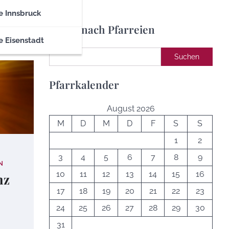
e Innsbruck
Suche nach Pfarreien
e Eisenstadt
Suchen
Suchen
Pfarrkalender
August 2026
M
D
M
D
F
S
S
1
2
3
4
5
6
7
8
9
N
10
11
12
13
14
15
16
nz
17
18
19
20
21
22
23
24
25
26
27
28
29
30
31