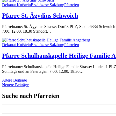
Dekanat Kufstein
Erzdiözese Salzburg
Pfarreien
Pfarre St. Ägydius Schwoich
Pfarreiname: St. Ägydius Strasse: Dorf 3 PLZ, Stadt: 6334 Schwoic
7.00, 12.00, 18.30 Standort…
Dekanat Kufstein
Erzdiözese Salzburg
Pfarreien
Pfarre Schulhauskapelle Heilige Familie 
Pfarreiname: Schulhauskapelle Heilige Familie Strasse: Linden 1 PL
Sonntags und an Feiertagen: 7.00, 12.00, 18.30…
Beitragsnavigation
Ältere Beiträge
Neuere Beiträge
Suche nach Pfarreien
Suchen