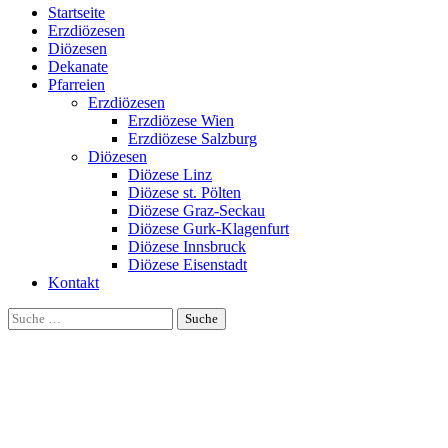
Startseite
Erzdiözesen
Diözesen
Dekanate
Pfarreien
Erzdiözesen
Erzdiözese Wien
Erzdiözese Salzburg
Diözesen
Diözese Linz
Diözese st. Pölten
Diözese Graz-Seckau
Diözese Gurk-Klagenfurt
Diözese Innsbruck
Diözese Eisenstadt
Kontakt
Suche
nach: