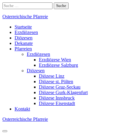
Skip
Suche
to
nach:
content
Osterreichische Pfarreie
Startseite
Erzdiözesen
Diözesen
Dekanate
Pfarreien
Erzdiözesen
Erzdiözese Wien
Erzdiözese Salzburg
Diözesen
Diözese Linz
Diözese st. Pölten
Diözese Graz-Seckau
Diözese Gurk-Klagenfurt
Diözese Innsbruck
Diözese Eisenstadt
Kontakt
Osterreichische Pfarreie