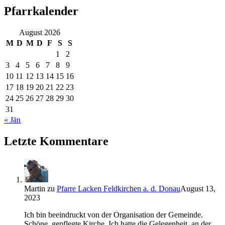
Pfarrkalender
August 2026
M
D
M
D
F
S
S
1
2
3
4
5
6
7
8
9
10
11
12
13
14
15
16
17
18
19
20
21
22
23
24
25
26
27
28
29
30
31
« Jän
Letzte Kommentare
Martin
zu
Pfarre Lacken Feldkirchen a. d. Donau
August 13,
2023
Ich bin beeindruckt von der Organisation der Gemeinde.
Schöne, gepflegte Kirche. Ich hatte die Gelegenheit, an der