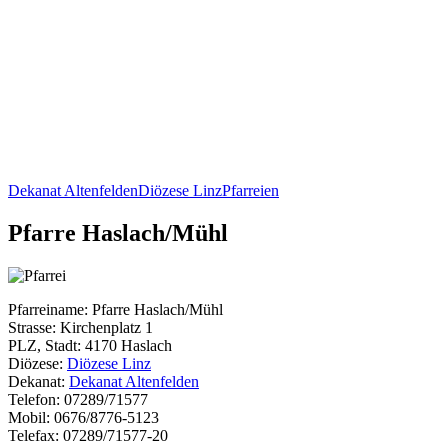
Dekanat Altenfelden
Diözese Linz
Pfarreien
Pfarre Haslach/Mühl
Pfarreiname: Pfarre Haslach/Mühl
Strasse: Kirchenplatz 1
PLZ, Stadt: 4170 Haslach
Diözese:
Diözese Linz
Dekanat:
Dekanat Altenfelden
Telefon: 07289/71577
Mobil: 0676/8776-5123
Telefax: 07289/71577-20