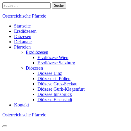
Skip
Suche
to
nach:
content
Osterreichische Pfarreie
Startseite
Erzdiözesen
Diözesen
Dekanate
Pfarreien
Erzdiözesen
Erzdiözese Wien
Erzdiözese Salzburg
Diözesen
Diözese Linz
Diözese st. Pölten
Diözese Graz-Seckau
Diözese Gurk-Klagenfurt
Diözese Innsbruck
Diözese Eisenstadt
Kontakt
Osterreichische Pfarreie