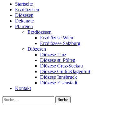
Startseite
Erzdiözesen
Diözesen
Dekanate
Pfarreien
Erzdiözesen
Erzdiözese Wien
Erzdiözese Salzburg
Diözesen
Diözese Linz
Diözese st. Pölten
Diözese Graz-Seckau
Diözese Gurk-Klagenfurt
Diözese Innsbruck
Diözese Eisenstadt
Kontakt
Suche
nach: