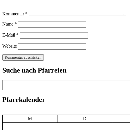
Kommentar
*
Name
*
E-Mail
*
Website
Suche nach Pfarreien
Suchen
Pfarrkalender
M
D