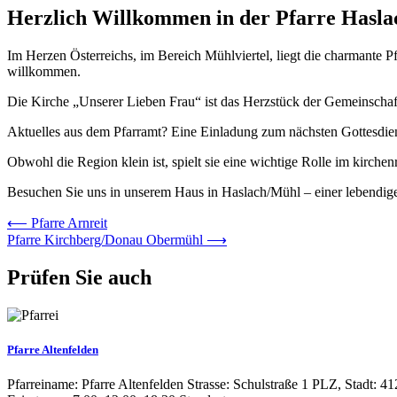
Herzlich Willkommen in der Pfarre Hasl
Im Herzen Österreichs, im Bereich Mühlviertel, liegt die charmante Pf
willkommen.
Die Kirche „Unserer Lieben Frau“ ist das Herzstück der Gemeinschaft 
Aktuelles aus dem Pfarramt? Eine Einladung zum nächsten Gottesdiens
Obwohl die Region klein ist, spielt sie eine wichtige Rolle im kirchen
Besuchen Sie uns in unserem Haus in Haslach/Mühl – einer lebendig
Beitrags-
⟵
Pfarre Arnreit
Pfarre Kirchberg/Donau Obermühl
⟶
Navigation
Prüfen Sie auch
Pfarre Altenfelden
Pfarreiname: Pfarre Altenfelden Strasse: Schulstraße 1 PLZ, Stadt: 