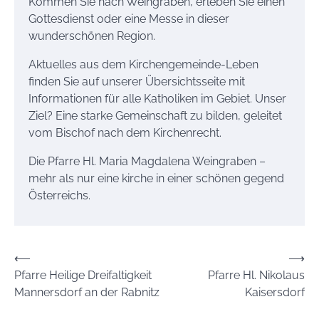
Kommen Sie nach Weingraben, erleben Sie einen
Gottesdienst oder eine Messe in dieser
wunderschönen Region.
Aktuelles aus dem Kirchengemeinde-Leben
finden Sie auf unserer Übersichtsseite mit
Informationen für alle Katholiken im Gebiet. Unser
Ziel? Eine starke Gemeinschaft zu bilden, geleitet
vom Bischof nach dem Kirchenrecht.
Die Pfarre Hl. Maria Magdalena Weingraben –
mehr als nur eine kirche in einer schönen gegend
Österreichs.
Beitrags-
⟵
⟶
Pfarre Heilige Dreifaltigkeit
Pfarre Hl. Nikolaus
Navigation
Mannersdorf an der Rabnitz
Kaisersdorf