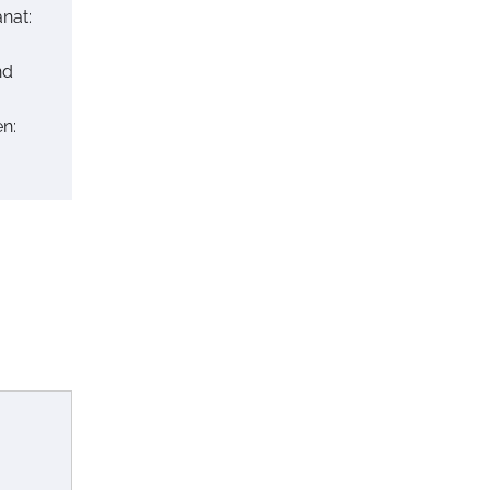
nat:
nd
n: