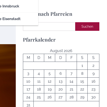
e Innsbruck
Suche nach Pfarreien
e Eisenstadt
Suchen
Suchen
Pfarrkalender
August 2026
M
D
M
D
F
S
S
1
2
3
4
5
6
7
8
9
10
11
12
13
14
15
16
17
18
19
20
21
22
23
24
25
26
27
28
29
30
31