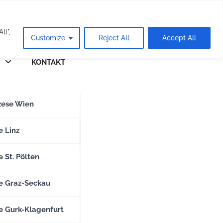
eie
ll",
Customize
Reject All
Accept All
KONTAKT
n
zese Wien
zese Salzburg
e Linz
 St. Pölten
e Graz-Seckau
e Gurk-Klagenfurt