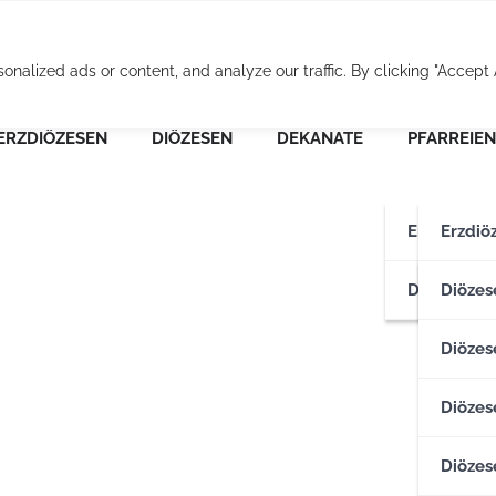
Osterreichische Pfarr
alized ads or content, and analyze our traffic. By clicking "Accept A
ERZDIÖZESEN
DIÖZESEN
DEKANATE
PFARREIEN
Erzdiözese
Erzdiö
Diözesen
Erzdiö
Diözes
Diözese
Diözes
Diözes