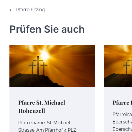
Beitrags-
⟵
Pfarre Eitzing
Navigation
Prüfen Sie auch
Pfarre St. Michael
Pfarre
Hohenzell
Pfarrein
Eberschw
Pfarreiname: St. Michael
Eberschw
Strasse: Am Pfarrhof 4 PLZ,