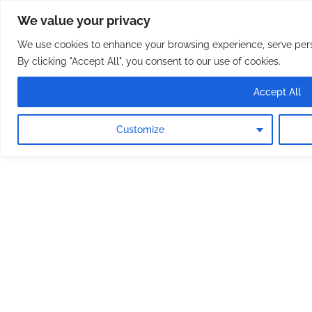
Osterreichische Pfarreie
Skip
We value your privacy
to
content
We use cookies to enhance your browsing experience, serve perso
By clicking "Accept All", you consent to our use of cookies.
Accept All
Customize