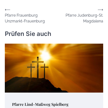
Beitrags-
⟵
⟶
Pfarre Frauenburg
Pfarre Judenburg-St.
Navigation
Unzmarkt-Frauenburg
Magdalena
Prüfen Sie auch
Pfarre Lind-Maßweg Spielberg