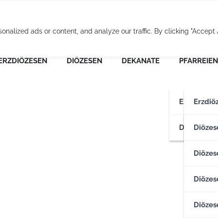
Osterreichische Pfarr
alized ads or content, and analyze our traffic. By clicking "Accept A
ERZDIÖZESEN
DIÖZESEN
DEKANATE
PFARREIEN
Erzdiözese
Erzdiö
Diözesen
Erzdiö
Diözes
Diözese
Diözes
Diözes