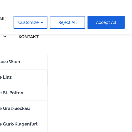
eie
ll",
Customize
Reject All
Accept All
KONTAKT
n
zese Wien
zese Salzburg
e Linz
 St. Pölten
e Graz-Seckau
e Gurk-Klagenfurt