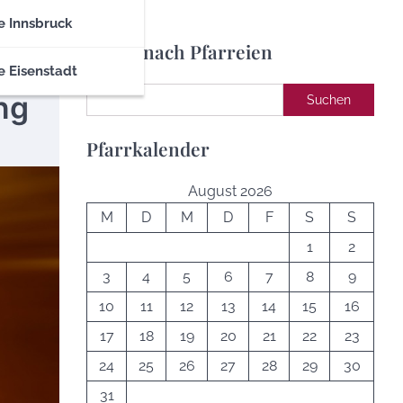
e Innsbruck
Suche nach Pfarreien
e Eisenstadt
Suchen
ng
Suchen
Pfarrkalender
August 2026
M
D
M
D
F
S
S
1
2
3
4
5
6
7
8
9
10
11
12
13
14
15
16
17
18
19
20
21
22
23
24
25
26
27
28
29
30
31