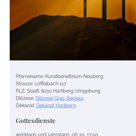
Pfarreiname: Kuratbenefizium Neuberg
Strasse: Löffelbach 117
PLZ, Stadt: 8230 Hartberg Umgebung
Diözese:
Diözese Graz-Seckau
Dekanat:
Dekanat Hartberg
Gottesdienste
werktags und samstags: 06.30, 17.00