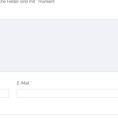
che Felder sind mit
*
markiert
E-Mail
*