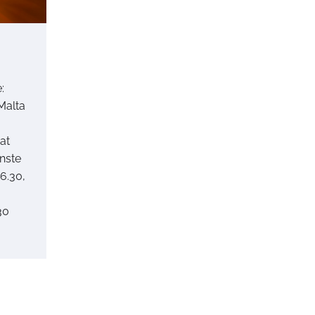
:
Malta
at
nste
6.30,
30