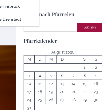
e Innsbruck
Suche nach Pfarreien
e Eisenstadt
Suchen
Suchen
Pfarrkalender
August 2026
M
D
M
D
F
S
S
1
2
3
4
5
6
7
8
9
10
11
12
13
14
15
16
17
18
19
20
21
22
23
24
25
26
27
28
29
30
31