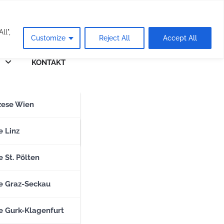
eie
ll",
Customize
Reject All
Accept All
KONTAKT
n
zese Wien
zese Salzburg
e Linz
 St. Pölten
e Graz-Seckau
e Gurk-Klagenfurt