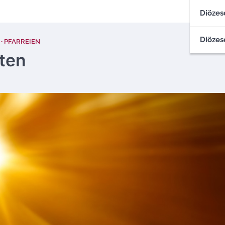
Diözes
Diözes
PFARREIEN
tten