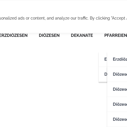
Osterreichische Pfarr
alized ads or content, and analyze our traffic. By clicking "Accept A
ERZDIÖZESEN
DIÖZESEN
DEKANATE
PFARREIEN
Erzdiözese
Erzdiö
Diözesen
Erzdiö
Diözes
Diözese
Diözes
Diözes