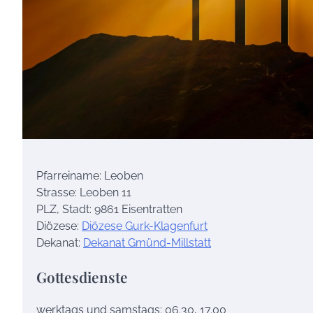
Pfarreiname: Leoben
Strasse: Leoben 11
PLZ, Stadt: 9861 Eisentratten
Diözese:
Diözese Gurk-Klagenfurt
Dekanat:
Dekanat Gmünd-Millstatt
Gottesdienste
werktags und samstags: 06.30, 17.00