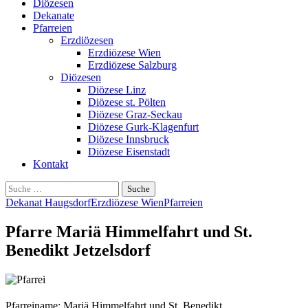
Diözesen
Dekanate
Pfarreien
Erzdiözesen
Erzdiözese Wien
Erzdiözese Salzburg
Diözesen
Diözese Linz
Diözese st. Pölten
Diözese Graz-Seckau
Diözese Gurk-Klagenfurt
Diözese Innsbruck
Diözese Eisenstadt
Kontakt
Suche
nach:
Dekanat Haugsdorf
Erzdiözese Wien
Pfarreien
Pfarre Mariä Himmelfahrt und St.
Benedikt Jetzelsdorf
Pfarreiname: Mariä Himmelfahrt und St. Benedikt