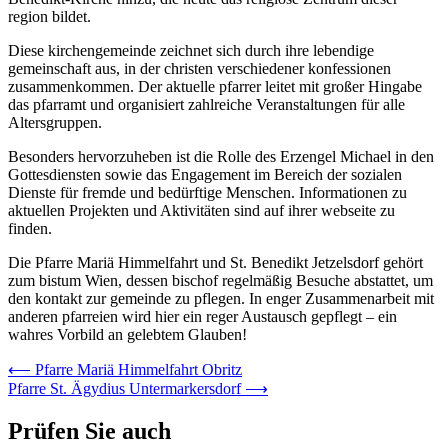
region bildet.
Diese kirchengemeinde zeichnet sich durch ihre lebendige
gemeinschaft aus, in der christen verschiedener konfessionen
zusammenkommen. Der aktuelle pfarrer leitet mit großer Hingabe
das pfarramt und organisiert zahlreiche Veranstaltungen für alle
Altersgruppen.
Besonders hervorzuheben ist die Rolle des Erzengel Michael in den
Gottesdiensten sowie das Engagement im Bereich der sozialen
Dienste für fremde und bedürftige Menschen. Informationen zu
aktuellen Projekten und Aktivitäten sind auf ihrer webseite zu
finden.
Die Pfarre Mariä Himmelfahrt und St. Benedikt Jetzelsdorf gehört
zum bistum Wien, dessen bischof regelmäßig Besuche abstattet, um
den kontakt zur gemeinde zu pflegen. In enger Zusammenarbeit mit
anderen pfarreien wird hier ein reger Austausch gepflegt – ein
wahres Vorbild an gelebtem Glauben!
Beitrags-
⟵
Pfarre Mariä Himmelfahrt Obritz
Pfarre St. Ägydius Untermarkersdorf
⟶
Navigation
Prüfen Sie auch