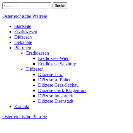
Skip
Suche
to
nach:
content
Osterreichische Pfarreie
Startseite
Erzdiözesen
Diözesen
Dekanate
Pfarreien
Erzdiözesen
Erzdiözese Wien
Erzdiözese Salzburg
Diözesen
Diözese Linz
Diözese st. Pölten
Diözese Graz-Seckau
Diözese Gurk-Klagenfurt
Diözese Innsbruck
Diözese Eisenstadt
Kontakt
Osterreichische Pfarreie