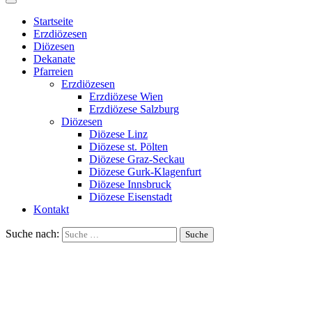
Startseite
Erzdiözesen
Diözesen
Dekanate
Pfarreien
Erzdiözesen
Erzdiözese Wien
Erzdiözese Salzburg
Diözesen
Diözese Linz
Diözese st. Pölten
Diözese Graz-Seckau
Diözese Gurk-Klagenfurt
Diözese Innsbruck
Diözese Eisenstadt
Kontakt
Suche nach: