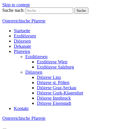
Skip to content
Suche nach:
Osterreichische Pfarreie
Startseite
Erzdiözesen
Diözesen
Dekanate
Pfarreien
Erzdiözesen
Erzdiözese Wien
Erzdiözese Salzburg
Diözesen
Diözese Linz
Diözese st. Pölten
Diözese Graz-Seckau
Diözese Gurk-Klagenfurt
Diözese Innsbruck
Diözese Eisenstadt
Kontakt
Osterreichische Pfarreie