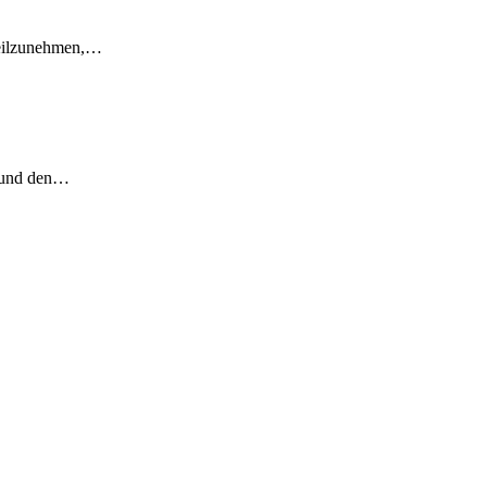
 teilzunehmen,…
e und den…