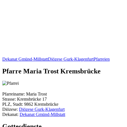
Dekanat Gmünd-Millstatt
Diözese Gurk-Klagenfurt
Pfarreien
Pfarre Maria Trost Kremsbrücke
Pfarreiname: Maria Trost
Strasse: Kremsbrücke 17
PLZ, Stadt: 9862 Kremsbrücke
Diözese:
Diözese Gurk-Klagenfurt
Dekanat:
Dekanat Gmünd-Millstatt
Gottesdienste