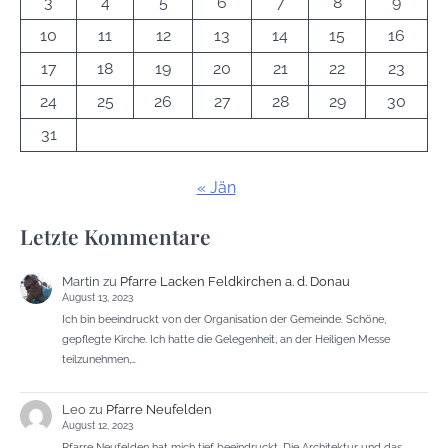
3
4
5
6
7
8
9
10
11
12
13
14
15
16
17
18
19
20
21
22
23
24
25
26
27
28
29
30
31
« Jän
Letzte Kommentare
Martin
zu
Pfarre Lacken Feldkirchen a. d. Donau
August 13, 2023
Ich bin beeindruckt von der Organisation der Gemeinde. Schöne,
gepflegte Kirche. Ich hatte die Gelegenheit, an der Heiligen Messe
teilzunehmen,…
Leo
zu
Pfarre Neufelden
August 12, 2023
Pfarre Neufelden hat mich tief beeindruckt. Die Architektur und das