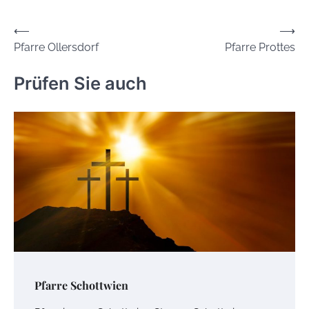
Beitrags-
⟵
⟶
Pfarre Ollersdorf
Pfarre Prottes
Navigation
Prüfen Sie auch
Pfarre Schottwien