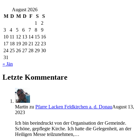
August 2026
M
D
M
D
F
S
S
1
2
3
4
5
6
7
8
9
10
11
12
13
14
15
16
17
18
19
20
21
22
23
24
25
26
27
28
29
30
31
« Jän
Letzte Kommentare
Martin
zu
Pfarre Lacken Feldkirchen a. d. Donau
August 13,
2023
Ich bin beeindruckt von der Organisation der Gemeinde.
Schöne, gepflegte Kirche. Ich hatte die Gelegenheit, an der
Heiligen Messe teilzunehmen,…