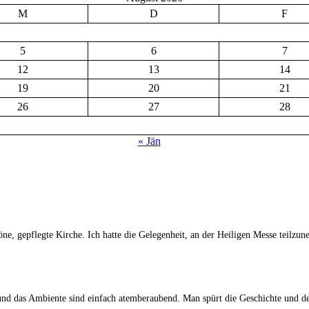
M
D
F
5
6
7
12
13
14
19
20
21
26
27
28
« Jän
ne, gepflegte Kirche. Ich hatte die Gelegenheit, an der Heiligen Messe teilz
r und das Ambiente sind einfach atemberaubend. Man spürt die Geschichte und 