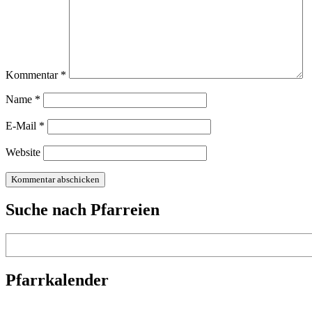
Kommentar
*
Name
*
E-Mail
*
Website
Suche nach Pfarreien
Suchen
Pfarrkalender