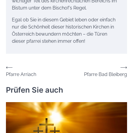
wichtiger Teil des kirchenrechtlichen Bereichs im
Bistum unter dem Bischof’s Regel.
Egal ob Sie in diesem Gebiet leben oder einfach
nur die Schönheit dieser historischen Kirchen in
Österreich bewundern möchten – die Türen
dieser pfarrei stehen immer offen!
Beitrags-
⟵
⟶
Pfarre Arriach
Pfarre Bad Bleiberg
Navigation
Prüfen Sie auch