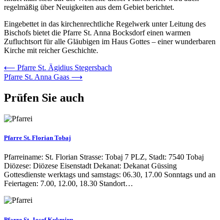
regelmäßig über Neuigkeiten aus dem Gebiet berichtet.
Eingebettet in das kirchenrechtliche Regelwerk unter Leitung des
Bischofs bietet die Pfarre St. Anna Bocksdorf einen warmen
Zufluchtsort für alle Gläubigen im Haus Gottes – einer wunderbaren
Kirche mit reicher Geschichte.
Beitrags-
⟵
Pfarre St. Ägidius Stegersbach
Pfarre St. Anna Gaas
⟶
Navigation
Prüfen Sie auch
Pfarre St. Florian Tobaj
Pfarreiname: St. Florian Strasse: Tobaj 7 PLZ, Stadt: 7540 Tobaj
Diözese: Diözese Eisenstadt Dekanat: Dekanat Güssing
Gottesdienste werktags und samstags: 06.30, 17.00 Sonntags und an
Feiertagen: 7.00, 12.00, 18.30 Standort…
Pfarre St. Josef Kukmirn