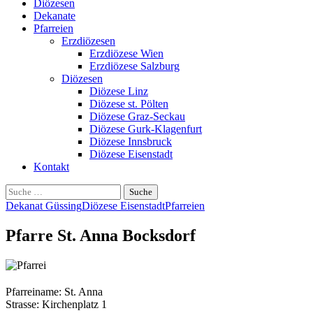
Diözesen
Dekanate
Pfarreien
Erzdiözesen
Erzdiözese Wien
Erzdiözese Salzburg
Diözesen
Diözese Linz
Diözese st. Pölten
Diözese Graz-Seckau
Diözese Gurk-Klagenfurt
Diözese Innsbruck
Diözese Eisenstadt
Kontakt
Suche
nach:
Dekanat Güssing
Diözese Eisenstadt
Pfarreien
Pfarre St. Anna Bocksdorf
Pfarreiname: St. Anna
Strasse: Kirchenplatz 1