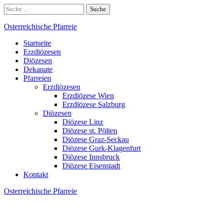
Skip
Suche
to
nach:
content
Osterreichische Pfarreie
Startseite
Erzdiözesen
Diözesen
Dekanate
Pfarreien
Erzdiözesen
Erzdiözese Wien
Erzdiözese Salzburg
Diözesen
Diözese Linz
Diözese st. Pölten
Diözese Graz-Seckau
Diözese Gurk-Klagenfurt
Diözese Innsbruck
Diözese Eisenstadt
Kontakt
Osterreichische Pfarreie