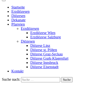
Startseite
Erzdiözesen
Diözesen
Dekanate
Pfarreien
Erzdiözesen
Erzdiözese Wien
Erzdiözese Salzburg
Diözesen
Diözese Linz
Diözese st. Pölten
Diözese Graz-Seckau
Diözese Gurk-Klagenfurt
Diözese Innsbruck
Diözese Eisenstadt
Kontakt
Suche nach: