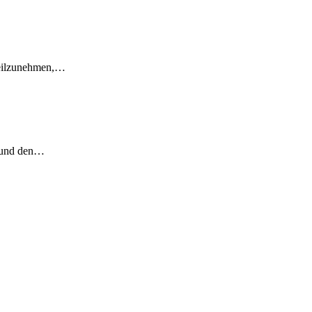
 teilzunehmen,…
e und den…