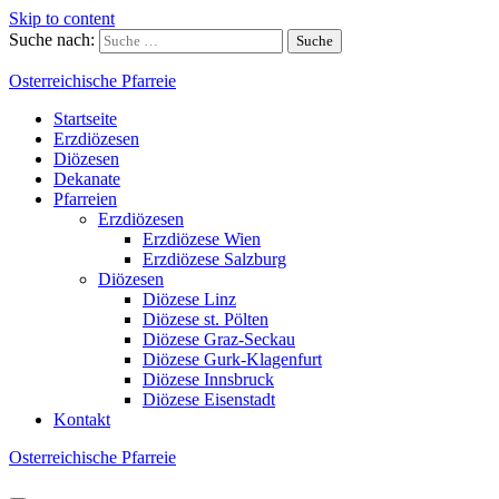
Skip to content
Suche nach:
Osterreichische Pfarreie
Startseite
Erzdiözesen
Diözesen
Dekanate
Pfarreien
Erzdiözesen
Erzdiözese Wien
Erzdiözese Salzburg
Diözesen
Diözese Linz
Diözese st. Pölten
Diözese Graz-Seckau
Diözese Gurk-Klagenfurt
Diözese Innsbruck
Diözese Eisenstadt
Kontakt
Osterreichische Pfarreie