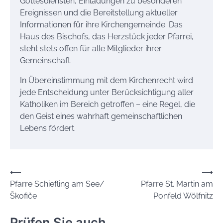
Gottesdiensten, Einladungen zu besonderen
Ereignissen und die Bereitstellung aktueller
Informationen für ihre Kirchengemeinde. Das
Haus des Bischofs, das Herzstück jeder Pfarrei,
steht stets offen für alle Mitglieder ihrer
Gemeinschaft.
In Übereinstimmung mit dem Kirchenrecht wird
jede Entscheidung unter Berücksichtigung aller
Katholiken im Bereich getroffen – eine Regel, die
den Geist eines wahrhaft gemeinschaftlichen
Lebens fördert.
Beitrags-
⟵
⟶
Pfarre Schiefling am See/
Pfarre St. Martin am
Navigation
Škofiče
Ponfeld Wölfnitz
Prüfen Sie auch