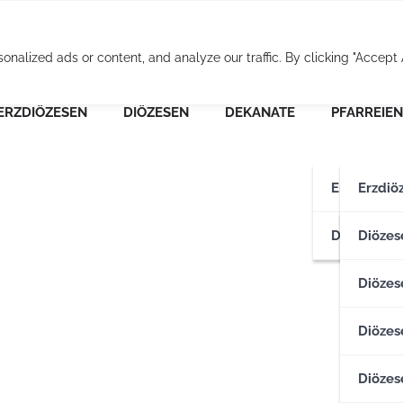
Osterreichische Pfarr
alized ads or content, and analyze our traffic. By clicking "Accept A
ERZDIÖZESEN
DIÖZESEN
DEKANATE
PFARREIEN
Erzdiözese
Erzdiö
Diözesen
Erzdiö
Diözes
Diözese
Diözes
Diözes