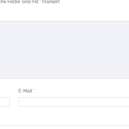
che Felder sind mit
*
markiert
E-Mail
*