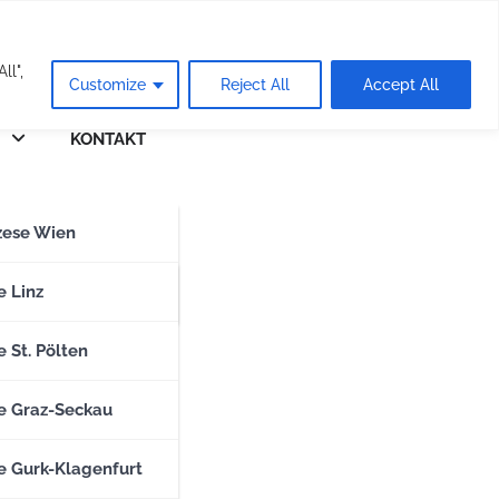
eie
ll",
Customize
Reject All
Accept All
KONTAKT
n
zese Wien
zese Salzburg
e Linz
 St. Pölten
e Graz-Seckau
e Gurk-Klagenfurt