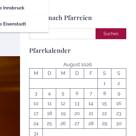
e Innsbruck
Suche nach Pfarreien
e Eisenstadt
Suchen
Suchen
Pfarrkalender
August 2026
M
D
M
D
F
S
S
1
2
3
4
5
6
7
8
9
10
11
12
13
14
15
16
17
18
19
20
21
22
23
24
25
26
27
28
29
30
31