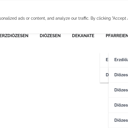
Osterreichische Pfarr
alized ads or content, and analyze our traffic. By clicking "Accept A
ERZDIÖZESEN
DIÖZESEN
DEKANATE
PFARREIE
Erzdiözese
Erzdiö
Diözesen
Erzdiö
Diözes
Diözes
Diözes
Diözes