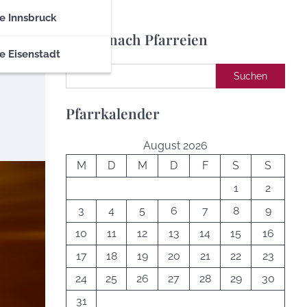
e Innsbruck
Suche nach Pfarreien
e Eisenstadt
Suchen
Suchen
Pfarrkalender
August 2026
M
D
M
D
F
S
S
1
2
3
4
5
6
7
8
9
10
11
12
13
14
15
16
17
18
19
20
21
22
23
24
25
26
27
28
29
30
31