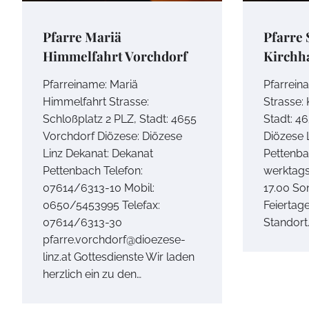
Pfarre Mariä
Pfarre 
Himmelfahrt Vorchdorf
Kirch
Pfarreiname: Mariä
Pfarreina
Himmelfahrt Strasse:
Strasse:
Schloßplatz 2 PLZ, Stadt: 4655
Stadt: 4
Vorchdorf Diözese: Diözese
Diözese 
Linz Dekanat: Dekanat
Pettenba
Pettenbach Telefon:
werktags
07614/6313-10 Mobil:
17.00 So
0650/5453995 Telefax:
Feiertage
07614/6313-30
Standort
pfarre.vorchdorf@dioezese-
linz.at Gottesdienste Wir laden
herzlich ein zu den…