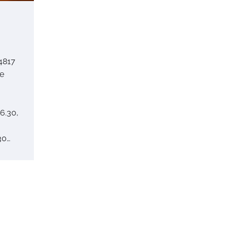
 4817
se
6.30,
30…