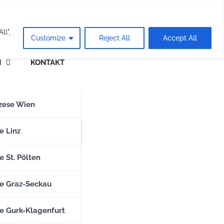
eie
ll",
Customize
Reject All
Accept All
N
KONTAKT
n
zese Wien
zese Salzburg
e Linz
e St. Pölten
e Graz-Seckau
e Gurk-Klagenfurt