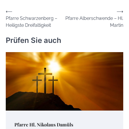
Beitrags-
⟵
⟶
Pfarre Schwarzenberg –
Pfarre Alberschwende – Hl.
Navigation
Heiligste Dreifaltigkeit
Martin
Prüfen Sie auch
Pfarre Hl. Nikolaus Damüls