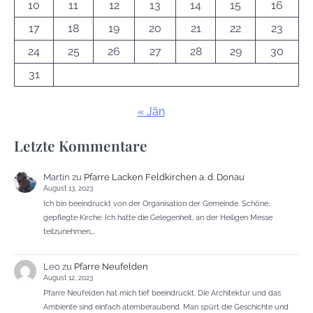
10
11
12
13
14
15
16
17
18
19
20
21
22
23
24
25
26
27
28
29
30
31
« Jän
Letzte Kommentare
Martin
zu
Pfarre Lacken Feldkirchen a. d. Donau
August 13, 2023
Ich bin beeindruckt von der Organisation der Gemeinde. Schöne,
gepflegte Kirche. Ich hatte die Gelegenheit, an der Heiligen Messe
teilzunehmen,…
Leo
zu
Pfarre Neufelden
August 12, 2023
Pfarre Neufelden hat mich tief beeindruckt. Die Architektur und das
Ambiente sind einfach atemberaubend. Man spürt die Geschichte und