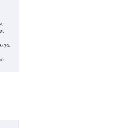
:
se
at
6.30,
30…