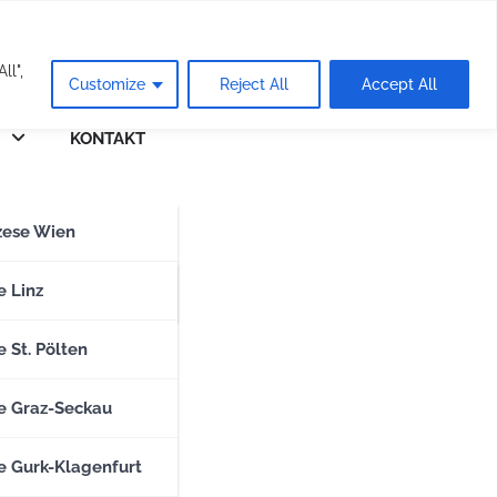
eie
ll",
Customize
Reject All
Accept All
KONTAKT
n
zese Wien
zese Salzburg
e Linz
 St. Pölten
e Graz-Seckau
e Gurk-Klagenfurt