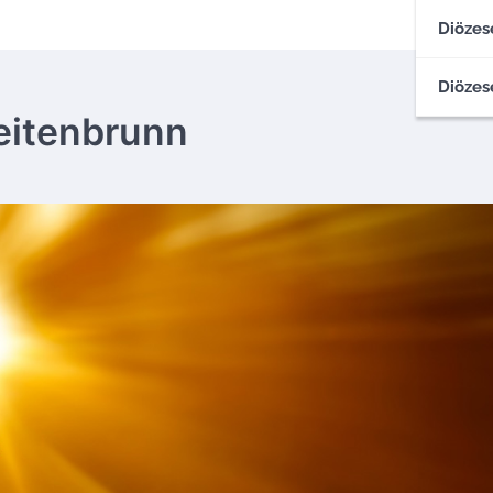
Diözes
Diözes
reitenbrunn