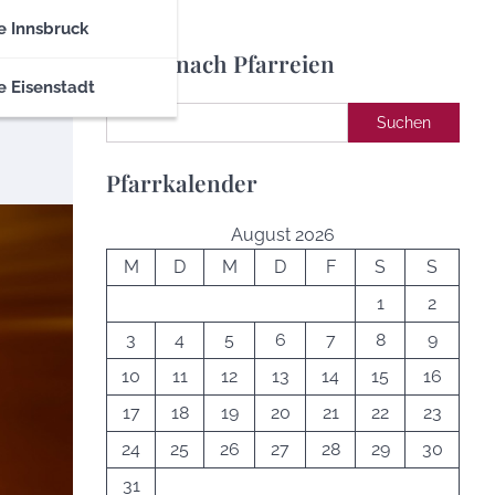
e Innsbruck
Suche nach Pfarreien
e Eisenstadt
Suchen
Suchen
Pfarrkalender
August 2026
M
D
M
D
F
S
S
1
2
3
4
5
6
7
8
9
10
11
12
13
14
15
16
17
18
19
20
21
22
23
24
25
26
27
28
29
30
31