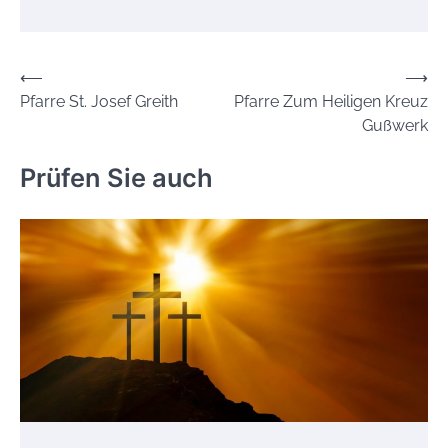
Beitrags-
⟵
⟶
Pfarre St. Josef Greith
Pfarre Zum Heiligen Kreuz
Navigation
Gußwerk
Prüfen Sie auch