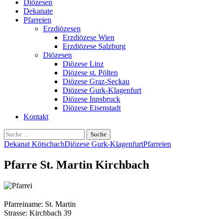
Diözesen
Dekanate
Pfarreien
Erzdiözesen
Erzdiözese Wien
Erzdiözese Salzburg
Diözesen
Diözese Linz
Diözese st. Pölten
Diözese Graz-Seckau
Diözese Gurk-Klagenfurt
Diözese Innsbruck
Diözese Eisenstadt
Kontakt
Suche
nach:
Dekanat Kötschach
Diözese Gurk-Klagenfurt
Pfarreien
Pfarre St. Martin Kirchbach
Pfarreiname: St. Martin
Strasse: Kirchbach 39