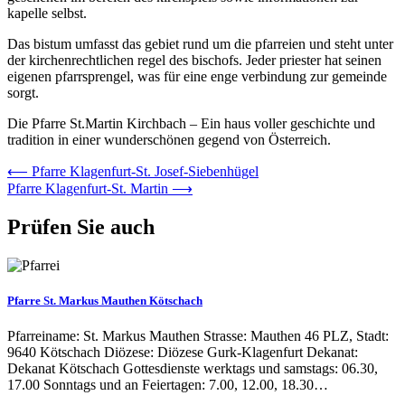
kapelle selbst.
Das bistum umfasst das gebiet rund um die pfarreien und steht unter
der kirchenrechtlichen regel des bischofs. Jeder priester hat seinen
eigenen pfarrsprengel, was für eine enge verbindung zur gemeinde
sorgt.
Die Pfarre St.Martin Kirchbach – Ein haus voller geschichte und
tradition in einer wunderschönen gegend von Österreich.
Beitrags-
⟵
Pfarre Klagenfurt-St. Josef-Siebenhügel
Pfarre Klagenfurt-St. Martin
⟶
Navigation
Prüfen Sie auch
Pfarre St. Markus Mauthen Kötschach
Pfarreiname: St. Markus Mauthen Strasse: Mauthen 46 PLZ, Stadt:
9640 Kötschach Diözese: Diözese Gurk-Klagenfurt Dekanat:
Dekanat Kötschach Gottesdienste werktags und samstags: 06.30,
17.00 Sonntags und an Feiertagen: 7.00, 12.00, 18.30…