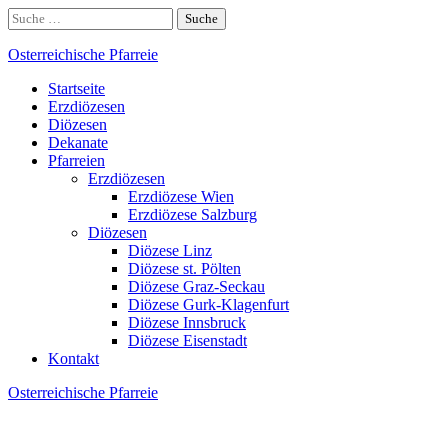
Skip
Suche
to
nach:
content
Osterreichische Pfarreie
Startseite
Erzdiözesen
Diözesen
Dekanate
Pfarreien
Erzdiözesen
Erzdiözese Wien
Erzdiözese Salzburg
Diözesen
Diözese Linz
Diözese st. Pölten
Diözese Graz-Seckau
Diözese Gurk-Klagenfurt
Diözese Innsbruck
Diözese Eisenstadt
Kontakt
Osterreichische Pfarreie