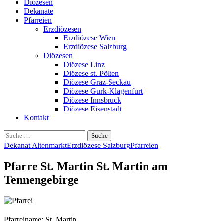
Diözesen
Dekanate
Pfarreien
Erzdiözesen
Erzdiözese Wien
Erzdiözese Salzburg
Diözesen
Diözese Linz
Diözese st. Pölten
Diözese Graz-Seckau
Diözese Gurk-Klagenfurt
Diözese Innsbruck
Diözese Eisenstadt
Kontakt
Suche
nach:
Dekanat Altenmarkt
Erzdiözese Salzburg
Pfarreien
Pfarre St. Martin St. Martin am
Tennengebirge
Pfarreiname: St. Martin