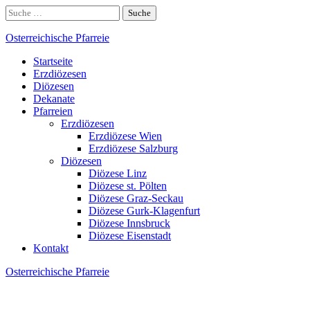
Skip
Suche
to
nach:
content
Osterreichische Pfarreie
Startseite
Erzdiözesen
Diözesen
Dekanate
Pfarreien
Erzdiözesen
Erzdiözese Wien
Erzdiözese Salzburg
Diözesen
Diözese Linz
Diözese st. Pölten
Diözese Graz-Seckau
Diözese Gurk-Klagenfurt
Diözese Innsbruck
Diözese Eisenstadt
Kontakt
Osterreichische Pfarreie