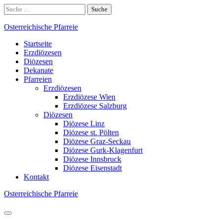
Skip
Suche
to
nach:
content
Osterreichische Pfarreie
Startseite
Erzdiözesen
Diözesen
Dekanate
Pfarreien
Erzdiözesen
Erzdiözese Wien
Erzdiözese Salzburg
Diözesen
Diözese Linz
Diözese st. Pölten
Diözese Graz-Seckau
Diözese Gurk-Klagenfurt
Diözese Innsbruck
Diözese Eisenstadt
Kontakt
Osterreichische Pfarreie