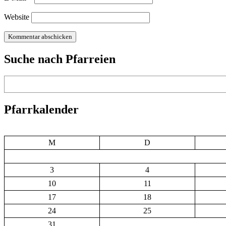
Website
Suche nach Pfarreien
Suchen
Pfarrkalender
M
D
3
4
10
11
17
18
24
25
31