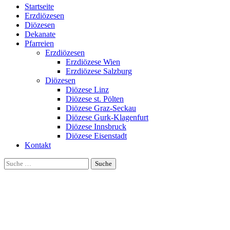
Startseite
Erzdiözesen
Diözesen
Dekanate
Pfarreien
Erzdiözesen
Erzdiözese Wien
Erzdiözese Salzburg
Diözesen
Diözese Linz
Diözese st. Pölten
Diözese Graz-Seckau
Diözese Gurk-Klagenfurt
Diözese Innsbruck
Diözese Eisenstadt
Kontakt
Suche
nach: