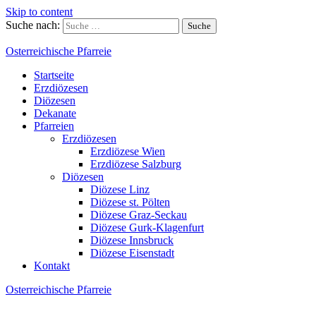
Skip to content
Suche nach:
Osterreichische Pfarreie
Startseite
Erzdiözesen
Diözesen
Dekanate
Pfarreien
Erzdiözesen
Erzdiözese Wien
Erzdiözese Salzburg
Diözesen
Diözese Linz
Diözese st. Pölten
Diözese Graz-Seckau
Diözese Gurk-Klagenfurt
Diözese Innsbruck
Diözese Eisenstadt
Kontakt
Osterreichische Pfarreie