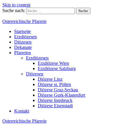
Skip to content
Suche nach:
Osterreichische Pfarreie
Startseite
Erzdiözesen
Diözesen
Dekanate
Pfarreien
Erzdiözesen
Erzdiözese Wien
Erzdiözese Salzburg
Diözesen
Diözese Linz
Diözese st. Pölten
Diözese Graz-Seckau
Diözese Gurk-Klagenfurt
Diözese Innsbruck
Diözese Eisenstadt
Kontakt
Osterreichische Pfarreie