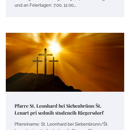
und an Feiertagen: 7.00, 12.00,…
Pfarre St. Leonhard bei Siebenbrünn/Št.
Lenart pri sedmih studencih Riegersdorf
Pfarreiname: St. Leonhard bei Siebenbrünn/Št.