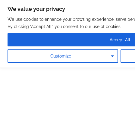
Osterreichische Pfarreie
Skip
We value your privacy
to
content
We use cookies to enhance your browsing experience, serve perso
By clicking "Accept All", you consent to our use of cookies.
Accept All
Customize