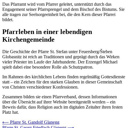
Das Pfarramt wird vom Pfarrer geleitet, unterstützt durch das
Engagement seiner Pfarrsprengel und dem Bischof des Bistums. Sie
alle tragen zur Seelsorgeeinheit bei, die den Kern dieser Pfarrei
bildet.
Pfarrleben in einer lebendigen
Kirchengemeinde
Die Geschichte der Pfarre St. Stefan unter Feuersberg/Šteben
Globasnitz ist reich an Traditionen und geprägt durch das Wirken
vieler Priester im Laufe der Jahrhunderte. Der Erzengel Michael
spielt dabei eine besondere Rolle als Schutzpatron.
Im Rahmen des kirchlichen Lebens finden regelmäßig Gottesdienste
statt – ein Zeichen für den starken Glauben in dieser Gemeinschaft
von Christen verschiedener Konfessionen.
Zusammen bilden sie einen Pfarrverband, dessen Informationen
über die Übersicht auf ihrer Website bereitgestellt werden – ein
Beweis dafür, dass Religion auch im digitalen Zeitalter ihren festen
Platz hat.
Beitrags-
⟵
Pfarre St. Gandolf Glanegg
Pfarre St. Georg Friedlach Glanegg
⟶