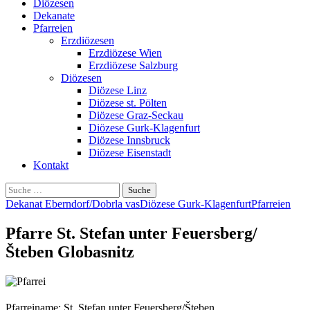
Diözesen
Dekanate
Pfarreien
Erzdiözesen
Erzdiözese Wien
Erzdiözese Salzburg
Diözesen
Diözese Linz
Diözese st. Pölten
Diözese Graz-Seckau
Diözese Gurk-Klagenfurt
Diözese Innsbruck
Diözese Eisenstadt
Kontakt
Suche
nach:
Dekanat Eberndorf/Dobrla vas
Diözese Gurk-Klagenfurt
Pfarreien
Pfarre St. Stefan unter Feuersberg/
Šteben Globasnitz
Pfarreiname: St. Stefan unter Feuersberg/Šteben