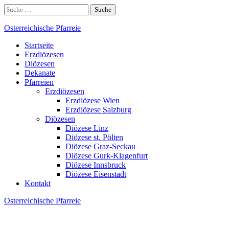
Skip
Suche
to
nach:
content
Osterreichische Pfarreie
Startseite
Erzdiözesen
Diözesen
Dekanate
Pfarreien
Erzdiözesen
Erzdiözese Wien
Erzdiözese Salzburg
Diözesen
Diözese Linz
Diözese st. Pölten
Diözese Graz-Seckau
Diözese Gurk-Klagenfurt
Diözese Innsbruck
Diözese Eisenstadt
Kontakt
Osterreichische Pfarreie