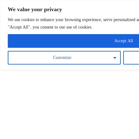
Osterreichische Pfarreie
Skip
We value your privacy
to
content
We use cookies to enhance your browsing experience, serve personalized ads
"Accept All", you consent to our use of cookies.
Accept All
Customize