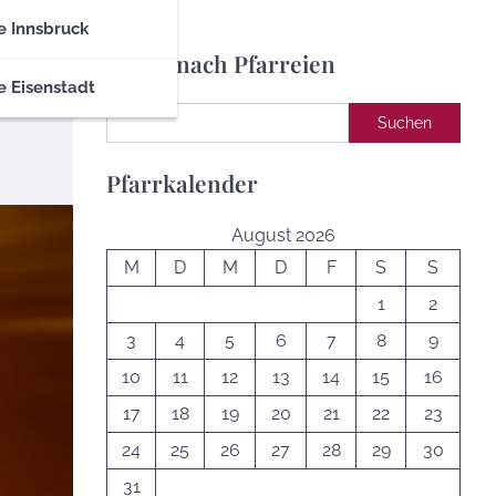
e Innsbruck
Suche nach Pfarreien
e Eisenstadt
Suchen
Suchen
Pfarrkalender
August 2026
M
D
M
D
F
S
S
1
2
3
4
5
6
7
8
9
10
11
12
13
14
15
16
17
18
19
20
21
22
23
24
25
26
27
28
29
30
31