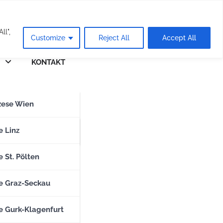
eie
ll",
Customize
Reject All
Accept All
KONTAKT
n
zese Wien
zese Salzburg
e Linz
 St. Pölten
e Graz-Seckau
e Gurk-Klagenfurt