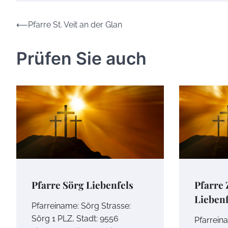
Beitrags-
⟵
Pfarre St. Veit an der Glan
Navigation
Prüfen Sie auch
Pfarre Sörg Liebenfels
Pfarre
Liebenf
Pfarreiname: Sörg Strasse:
Sörg 1 PLZ, Stadt: 9556
Pfarrein