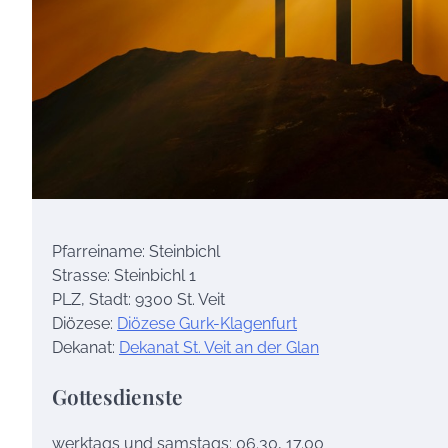
Pfarreiname: Steinbichl
Strasse: Steinbichl 1
PLZ, Stadt: 9300 St. Veit
Diözese:
Diözese Gurk-Klagenfurt
Dekanat:
Dekanat St. Veit an der Glan
Gottesdienste
werktags und samstags: 06.30, 17.00