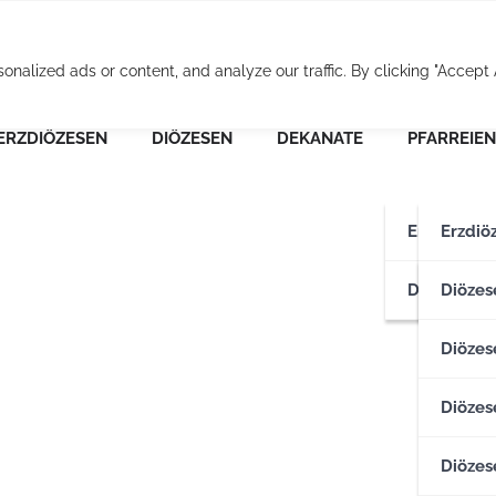
Osterreichische Pfarr
alized ads or content, and analyze our traffic. By clicking "Accept A
ERZDIÖZESEN
DIÖZESEN
DEKANATE
PFARREIEN
Erzdiözese
Erzdiö
Diözesen
Erzdiö
Diözes
Diözese
Diözes
Diözes