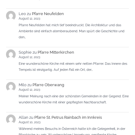
Leo
zu
Pfarre Neufelden
August 12, 2023
Pfarre Neufelden hat mich tief beeindruckt. Die Architektur und das
Ambiente sind einfach atemberaubend. Man spürt die Geschichte und
den…
Sophie
zu
Pfarre Mitterkirchen
August 12, 2023
Eine wunderschöne Kirche mit einem sehr netten Pfarrer. Das Innere des
Tempels ist einzigartig. Auf jeden Fall ein Ort, der…
Milo
zu
Pfarre Oberwang
August 12, 2023
Meiner Meinung nach eine der schönsten Gemeinden in der Gegend. Eine
wunderschöne Kirche mit einer gepflegten Nachbarschaft.
Allan
zu
Pfarre St. Petrus Rainbach im Innkreis
August 10, 2023
Während meines Besuchs in Österreich hatte ich die Gelegenheit, in der
Pfarrkirche zu sein. Wunderschöne Umgebung, gepflegte Kirche.