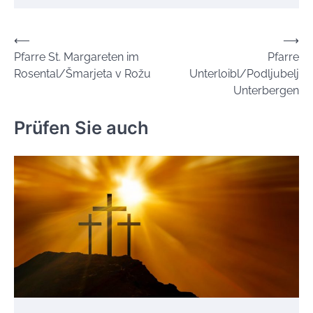
Beitrags-
⟵
⟶
Pfarre St. Margareten im
Pfarre
Navigation
Rosental/Šmarjeta v Rožu
Unterloibl/Podljubelj
Unterbergen
Prüfen Sie auch