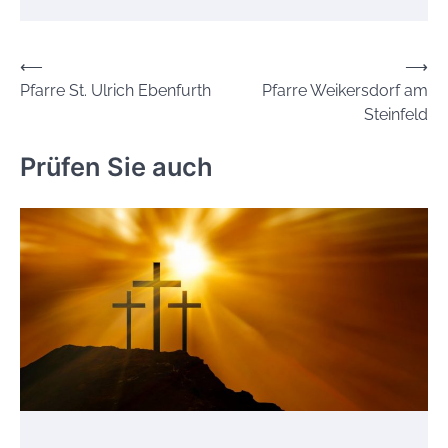
Beitrags-
⟵
⟶
Pfarre St. Ulrich Ebenfurth
Pfarre Weikersdorf am
Navigation
Steinfeld
Prüfen Sie auch