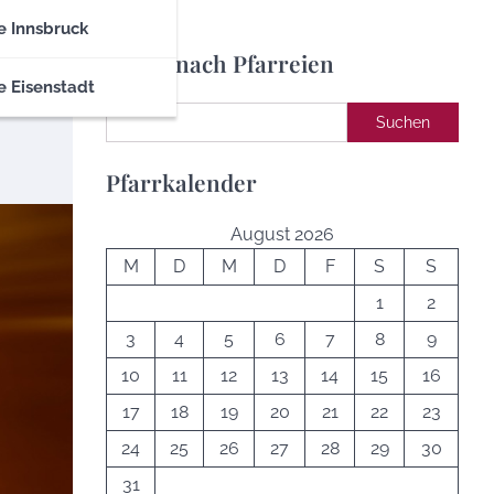
e Innsbruck
Suche nach Pfarreien
e Eisenstadt
Suchen
Suchen
Pfarrkalender
August 2026
M
D
M
D
F
S
S
1
2
3
4
5
6
7
8
9
10
11
12
13
14
15
16
17
18
19
20
21
22
23
24
25
26
27
28
29
30
31