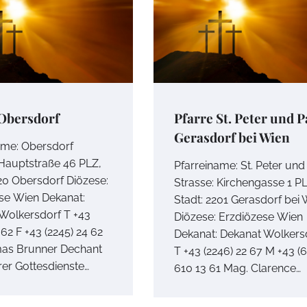
 Obersdorf
Pfarre St. Peter und P
Gerasdorf bei Wien
ame: Obersdorf
 Hauptstraße 46 PLZ,
Pfarreiname: St. Peter und
120 Obersdorf Diözese:
Strasse: Kirchengasse 1 P
se Wien Dekanat:
Stadt: 2201 Gerasdorf bei
Wolkersdorf T +43
Diözese: Erzdiözese Wien
 62 F +43 (2245) 24 62
Dekanat: Dekanat Wolkers
as Brunner Dechant
T +43 (2246) 22 67 M +43 (
rer Gottesdienste…
610 13 61 Mag. Clarence…