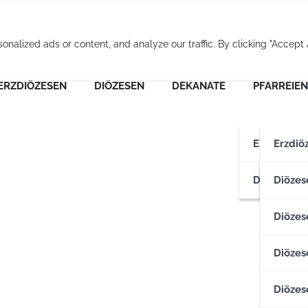
Osterreichische Pfarr
alized ads or content, and analyze our traffic. By clicking "Accept A
ERZDIÖZESEN
DIÖZESEN
DEKANATE
PFARREIEN
Erzdiözese
Erzdiö
Diözesen
Erzdiö
Diözes
Diözese
Diözes
Diözes