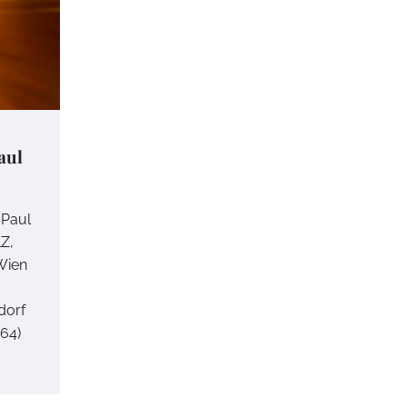
aul
 Paul
LZ,
 Wien
dorf
664)