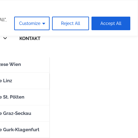
eie
ll",
Customize
Reject All
Accept All
KONTAKT
n
zese Wien
zese Salzburg
e Linz
 St. Pölten
e Graz-Seckau
e Gurk-Klagenfurt