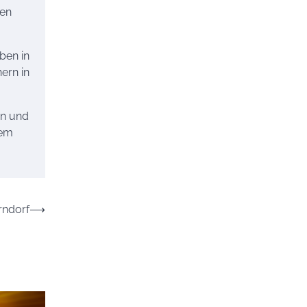
nen
ben in
ern in
en und
sem
rndorf
⟶