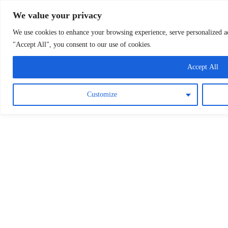
Osterreichische Pfarreie
Skip
We value your privacy
to
content
We use cookies to enhance your browsing experience, serve personalized ads
"Accept All", you consent to our use of cookies.
Accept All
Customize