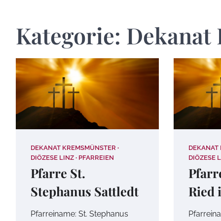
Kategorie:
Dekanat
DEKANAT KREMSMÜNSTER
DEKANAT
DIÖZESE LINZ
PFARREIEN
DIÖZESE L
Pfarre St.
Pfarr
Stephanus Sattledt
Ried 
Pfarreiname: St. Stephanus
Pfarreina