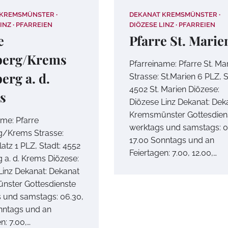
 KREMSMÜNSTER
DEKANAT KREMSMÜNSTER
INZ
PFARREIEN
DIÖZESE LINZ
PFARREIEN
e
Pfarre St. Marie
berg/Krems
Pfarreiname: Pfarre St. Ma
erg a. d.
Strasse: St.Marien 6 PLZ, S
4502 St. Marien Diözese:
s
Diözese Linz Dekanat: Dek
Kremsmünster Gottesdien
ame: Pfarre
werktags und samstags: 0
g/Krems Strasse:
17.00 Sonntags und an
atz 1 PLZ, Stadt: 4552
Feiertagen: 7.00, 12.00,…
 a. d. Krems Diözese:
Linz Dekanat: Dekanat
nster Gottesdienste
 und samstags: 06.30,
nntags und an
n: 7.00,…