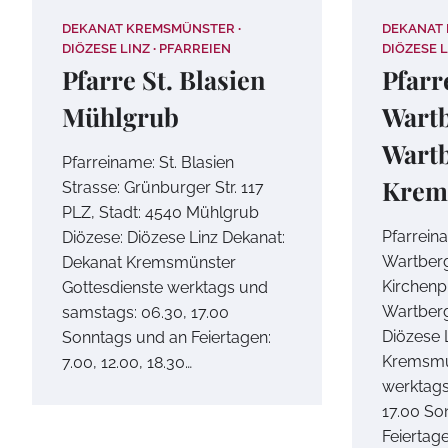
DEKANAT KREMSMÜNSTER
DEKANAT
DIÖZESE LINZ
PFARREIEN
DIÖZESE L
Pfarre St. Blasien
Pfarr
Mühlgrub
Wart
Wartb
Pfarreiname: St. Blasien
Krem
Strasse: Grünburger Str. 117
PLZ, Stadt: 4540 Mühlgrub
Pfarrein
Diözese: Diözese Linz Dekanat:
Wartber
Dekanat Kremsmünster
Kirchenpl
Gottesdienste werktags und
Wartberg
samstags: 06.30, 17.00
Diözese 
Sonntags und an Feiertagen:
Kremsmü
7.00, 12.00, 18.30…
werktags
17.00 So
Feiertage