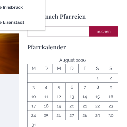
e Innsbruck
Suche nach Pfarreien
e Eisenstadt
Suchen
Suchen
Pfarrkalender
August 2026
M
D
M
D
F
S
S
1
2
3
4
5
6
7
8
9
10
11
12
13
14
15
16
17
18
19
20
21
22
23
24
25
26
27
28
29
30
31