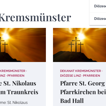
Diözes
 Kremsmünster
Diözes
 KREMSMÜNSTER
DEKANAT KREMSMÜNSTER
INZ
PFARREIEN
DIÖZESE LINZ
PFARREIEN
e St. Nikolaus
Pfarre St. Georg
im Traunkreis
Pfarrkirchen bei
Bad Hall
me: St. Nikolaus