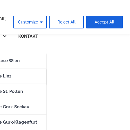
eie
ll",
Customize
Reject All
Accept All
KONTAKT
n
zese Wien
zese Salzburg
e Linz
 St. Pölten
e Graz-Seckau
e Gurk-Klagenfurt