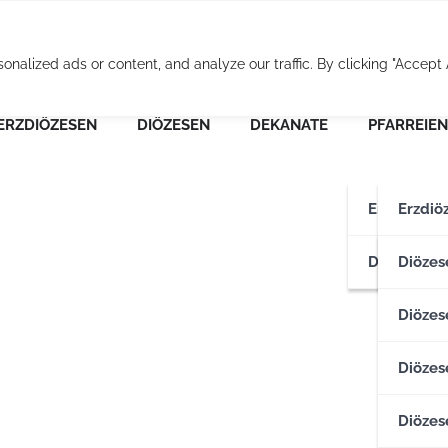
Osterreichische Pfarr
alized ads or content, and analyze our traffic. By clicking "Accept A
ERZDIÖZESEN
DIÖZESEN
DEKANATE
PFARREIEN
Erzdiözese
Erzdiö
Diözesen
Erzdiö
Diözes
Diözese
Diözes
Diözes