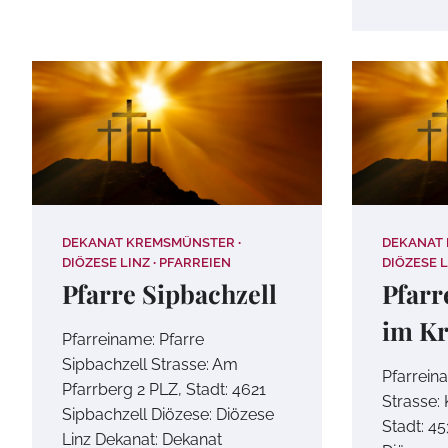
DEKANAT KREMSMÜNSTER
DEKANAT
DIÖZESE LINZ
PFARREIEN
DIÖZESE L
Pfarre Sipbachzell
Pfarr
im Kr
Pfarreiname: Pfarre
Sipbachzell Strasse: Am
Pfarrein
Pfarrberg 2 PLZ, Stadt: 4621
Strasse: 
Sipbachzell Diözese: Diözese
Stadt: 4
Linz Dekanat: Dekanat