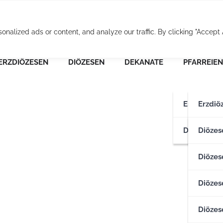
Osterreichische Pfarr
alized ads or content, and analyze our traffic. By clicking "Accept A
ERZDIÖZESEN
DIÖZESEN
DEKANATE
PFARREIEN
Erzdiözese
Erzdiö
Diözesen
Erzdiö
Diözes
Diözese
Diözes
Diözes