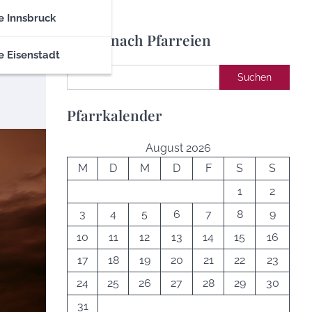
e Innsbruck
Suche nach Pfarreien
e Eisenstadt
Suchen
Suchen
Pfarrkalender
August 2026
M
D
M
D
F
S
S
1
2
3
4
5
6
7
8
9
10
11
12
13
14
15
16
17
18
19
20
21
22
23
24
25
26
27
28
29
30
31