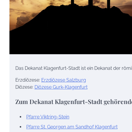
Das Dekanat Klagenfurt-Stadt ist ein Dekanat der röm
Erzdiözese:
Erzdiözese Salzburg
Diözese:
Diözese Gurk-Klagenfurt
Zum Dekanat Klagenfurt-Stadt gehörend
Pfarre Viktring-Stein
Pfarre St. Georgen am Sandhof Klagenfurt