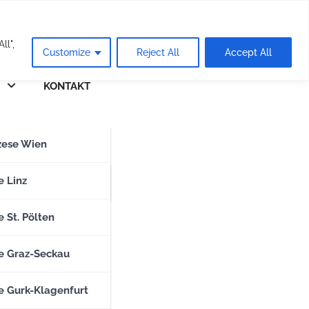
eie
ll",
Customize
Reject All
Accept All
KONTAKT
n
zese Wien
zese Salzburg
e Linz
 St. Pölten
e Graz-Seckau
e Gurk-Klagenfurt