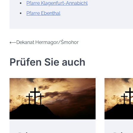
Pfarre Klagenfurt-Annabichl
Pfarre Ebenthal
Beitrags-
⟵
Dekanat Hermagor/Šmohor
Navigation
Prüfen Sie auch