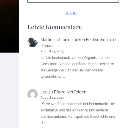
« Jän
Letzte Kommentare
Martin
zu
Pfarre Lacken Feldkirchen a. d.
Donau
August 13, 2023
Ich bin beeindruckt von der Organisation der
Gemeinde. Schöne, gepflegte Kirche. Ich hatte
die Gelegenheit, an der Heiligen Messe
teilzunehmen,…
Leo
zu
Pfarre Neufelden
August 12, 2023
Pfarre Neufelden hat mich tief beeindruckt. Die
Architektur und das Ambiente sind einfach
atemberaubend. Man spürt die Geschichte und
den…