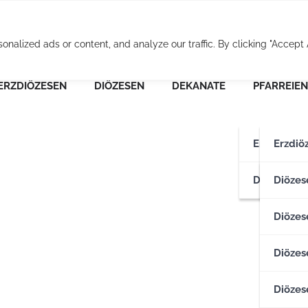
Osterreichische Pfarr
alized ads or content, and analyze our traffic. By clicking "Accept A
ERZDIÖZESEN
DIÖZESEN
DEKANATE
PFARREIEN
Erzdiözese
Erzdiö
Diözesen
Erzdiö
Diözes
Diözese
Diözes
Diözes