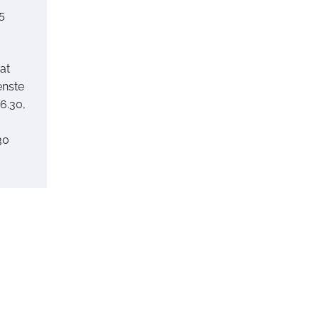
25
at
enste
6.30,
30