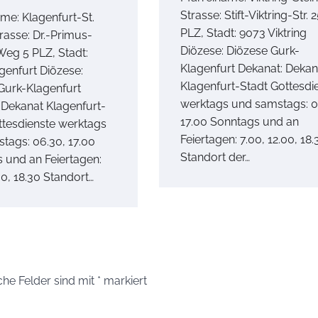
Strasse: Stift-Viktring-Str. 
ame: Klagenfurt-St.
PLZ, Stadt: 9073 Viktring
rasse: Dr.-Primus-
Diözese: Diözese Gurk-
Weg 5 PLZ, Stadt:
Klagenfurt Dekanat: Dekan
genfurt Diözese:
Klagenfurt-Stadt Gottesdi
Gurk-Klagenfurt
werktags und samstags: 0
 Dekanat Klagenfurt-
17.00 Sonntags und an
ttesdienste werktags
Feiertagen: 7.00, 12.00, 18.
tags: 06.30, 17.00
Standort der…
 und an Feiertagen:
00, 18.30 Standort…
che Felder sind mit
*
markiert