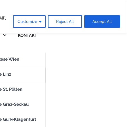
eie
ll",
Customize
Reject All
Accept All
KONTAKT
n
zese Wien
zese Salzburg
e Linz
 St. Pölten
e Graz-Seckau
e Gurk-Klagenfurt