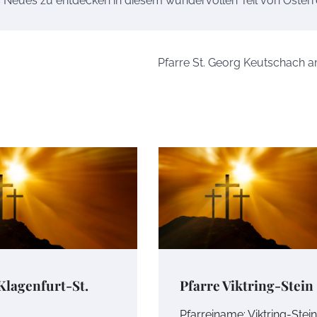
s Neues zu entdecken in diesem wundervollen Teil von Österr
Pfarre St. Georg Keutschach 
Klagenfurt-St.
Pfarre Viktring-Stein
Pfarreiname: Viktring-Stein