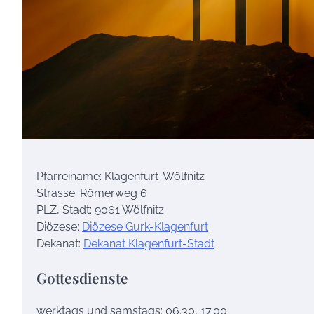
Pfarreiname: Klagenfurt-Wölfnitz
Strasse: Römerweg 6
PLZ, Stadt: 9061 Wölfnitz
Diözese:
Diözese Gurk-Klagenfurt
Dekanat:
Dekanat Klagenfurt-Stadt
Gottesdienste
werktags und samstags: 06.30, 17.00