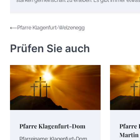
starken gemeinschaft zu erleben. Es gibt immer etwa
Beitrags-
⟵
Pfarre Klagenfurt-Welzenegg
Navigation
Prüfen Sie auch
Pfarre Klagenfurt-Dom
Pfarre 
Martin
Pfarreiname: Klagenfurt-Dom