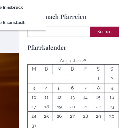
e Innsbruck
Suche nach Pfarreien
e Eisenstadt
Suchen
Suchen
Pfarrkalender
August 2026
M
D
M
D
F
S
S
1
2
3
4
5
6
7
8
9
10
11
12
13
14
15
16
17
18
19
20
21
22
23
24
25
26
27
28
29
30
31