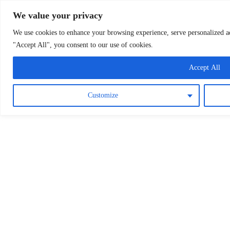
Osterreichische Pfarreie
Skip
We value your privacy
to
content
We use cookies to enhance your browsing experience, serve personalized ads
"Accept All", you consent to our use of cookies.
Accept All
Customize