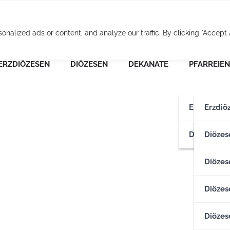
Osterreichische Pfarr
alized ads or content, and analyze our traffic. By clicking "Accept A
ERZDIÖZESEN
DIÖZESEN
DEKANATE
PFARREIEN
Erzdiözese
Erzdiö
Diözesen
Erzdiö
Diözes
Diözese
Diözes
Diözes