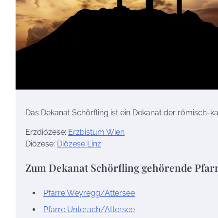
Das Dekanat Schörfling ist ein Dekanat der römisch-ka
Erzdiözese:
Erzbistum Wien
Diözese:
Diözese Linz
Zum Dekanat Schörfling gehörende Pfar
Pfarre Weyregg/Attersee
Pfarre Unterach/Attersee