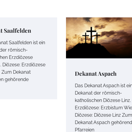
t Saalfelden
at Saalfelden ist ein
der römisch-
chen Erzdiözese
. Diözese: Erzdiözese
g Zum Dekanat
Dekanat Aspach
en gehörende
Das Dekanat Aspach ist ei
Dekanat der römisch-
katholischen Diözese Linz.
Erzdiözese: Erzbistum Wi
Diözese: Diözese Linz Zu
Dekanat Aspach gehören
Pfarreien