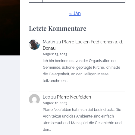
« Jän
Letzte Kommentare
Martin
zu
Pfarre Lacken Feldkirchen a. d.
Donau
August 13, 2023
Ich bin beeindruckt von der Organisation der
Gemeinde. Schöne, gepflegte Kirche. Ich hatte
die Gelegenheit, an der Heiligen Messe
teilzunehmen,…
Leo
zu
Pfarre Neufelden
August 12, 2023
Pfarre Neufelden hat mich tief beeindruckt. Die
Architektur und das Ambiente sind einfach
atemberaubend. Man spürt die Geschichte und
den…