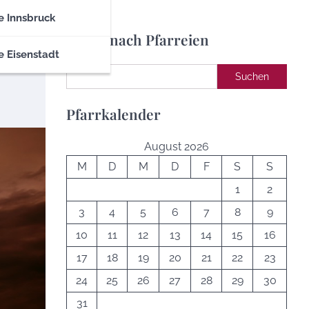
e Innsbruck
Suche nach Pfarreien
e Eisenstadt
Suchen
Suchen
Pfarrkalender
August 2026
M
D
M
D
F
S
S
1
2
3
4
5
6
7
8
9
10
11
12
13
14
15
16
17
18
19
20
21
22
23
24
25
26
27
28
29
30
31