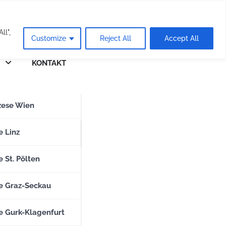
eie
ll",
Customize
Reject All
Accept All
KONTAKT
n
zese Wien
zese Salzburg
e Linz
 St. Pölten
e Graz-Seckau
e Gurk-Klagenfurt