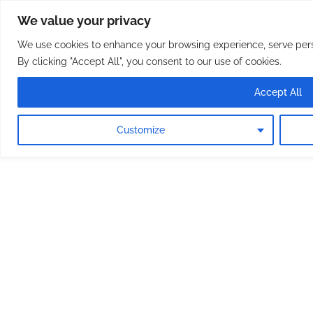
Osterreichische Pfarreie
Skip
We value your privacy
to
content
We use cookies to enhance your browsing experience, serve perso
By clicking "Accept All", you consent to our use of cookies.
Accept All
Customize