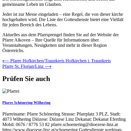
gemeinsame Leben im Glauben.
Jeder ist zur Messe eingeladen – eine Regel, die von dieser kirche
hochgehalten wird. Die Liste der Gottesdienste bietet eine Vielfalt
für jeden Bereich des Lebens.
Aktuelles aus dem Pfarrsprengel finden Sie auf der Website der
Pfarre Alkoven – Ihre Quelle für Informationen über
Veranstaltungen, Neuigkeiten und mehr in dieser Region
Österreichs.
Beitrags-
⟵
Pfarre Hofkirchen/Traunkreis Hofkirchen i. Traunkreis
Pfarre St. Florian/Linz
⟶
Navigation
Prüfen Sie auch
Pfarre Schönering Wilhering
Pfarreiname: Pfarre Schönering Strasse: Pfarrplatz 3 PLZ, Stadt:
4073 Wilhering Diözese: Diözese Linz Dekanat: Dekanat Eferding
Mobil: 0676 / 8776 53 82 pfarre.schoenering@dioezese-linz.at
https://www.dioezese-linz.at/schoenering Gottesdienste werktags