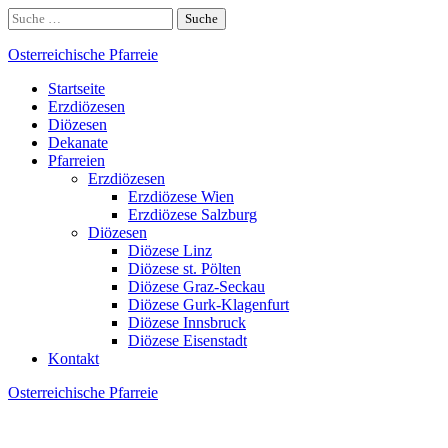
Skip
Suche
to
nach:
content
Osterreichische Pfarreie
Startseite
Erzdiözesen
Diözesen
Dekanate
Pfarreien
Erzdiözesen
Erzdiözese Wien
Erzdiözese Salzburg
Diözesen
Diözese Linz
Diözese st. Pölten
Diözese Graz-Seckau
Diözese Gurk-Klagenfurt
Diözese Innsbruck
Diözese Eisenstadt
Kontakt
Osterreichische Pfarreie