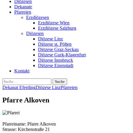
Diözesen
Dekanate
Pfarreien
Erzdiözesen
Erzdiözese Wien
Erzdiözese Salzburg
Diözesen
Diözese Linz
Diözese st. Pölten
Diözese Graz-Seckau
Diözese Gurk-Klagenfurt
Diözese Innsbruck
Diözese Eisenstadt
Kontakt
Suche
nach:
Dekanat Eferding
Diözese Linz
Pfarreien
Pfarre Alkoven
Pfarreiname: Pfarre Alkoven
Strasse: Kirchenstraße 21