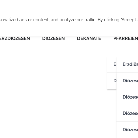
Osterreichische Pfarr
alized ads or content, and analyze our traffic. By clicking "Accept A
ERZDIÖZESEN
DIÖZESEN
DEKANATE
PFARREIEN
Erzdiözese
Erzdiö
Diözesen
Erzdiö
Diözes
Diözese
Diözes
Diözes