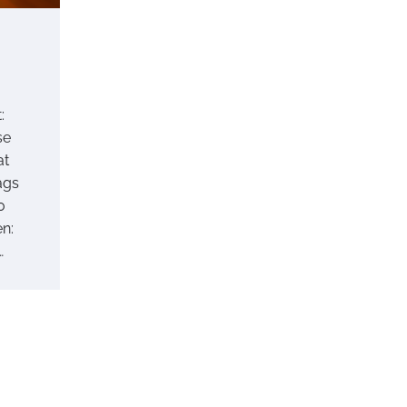
:
se
at
ags
0
n:
…