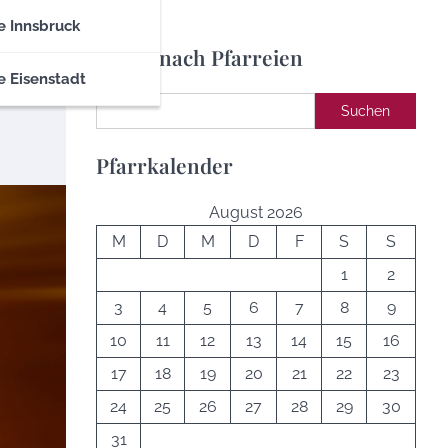
e Innsbruck
Suche nach Pfarreien
e Eisenstadt
Suchen
Suchen
Pfarrkalender
August 2026
M
D
M
D
F
S
S
1
2
3
4
5
6
7
8
9
10
11
12
13
14
15
16
17
18
19
20
21
22
23
24
25
26
27
28
29
30
31