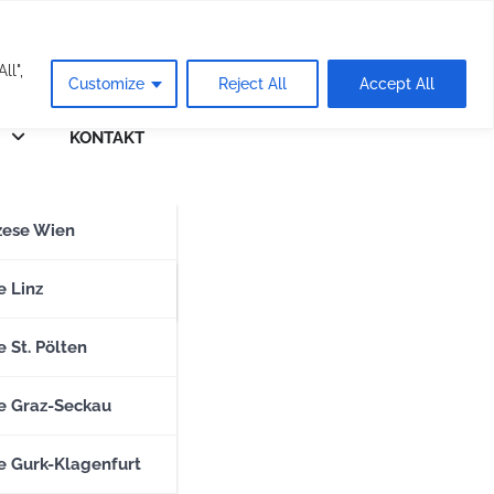
eie
ll",
Customize
Reject All
Accept All
KONTAKT
n
zese Wien
zese Salzburg
e Linz
 St. Pölten
e Graz-Seckau
e Gurk-Klagenfurt