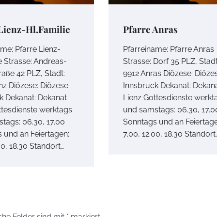
Lienz-Hl.Familie
Pfarre Anras
ame: Pfarre Lienz-
Pfarreiname: Pfarre Anras
e Strasse: Andreas-
Strasse: Dorf 35 PLZ, Stadt
raße 42 PLZ, Stadt:
9912 Anras Diözese: Diöze
nz Diözese: Diözese
Innsbruck Dekanat: Dekan
k Dekanat: Dekanat
Lienz Gottesdienste werkt
ttesdienste werktags
und samstags: 06.30, 17.0
tags: 06.30, 17.00
Sonntags und an Feiertage
 und an Feiertagen:
7.00, 12.00, 18.30 Standort
00, 18.30 Standort…
che Felder sind mit
*
markiert