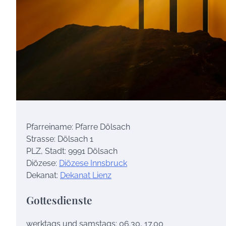
Pfarreiname: Pfarre Dölsach
Strasse: Dölsach 1
PLZ, Stadt: 9991 Dölsach
Diözese:
Diözese Innsbruck
Dekanat:
Dekanat Lienz
Gottesdienste
werktags und samstags: 06.30, 17.00