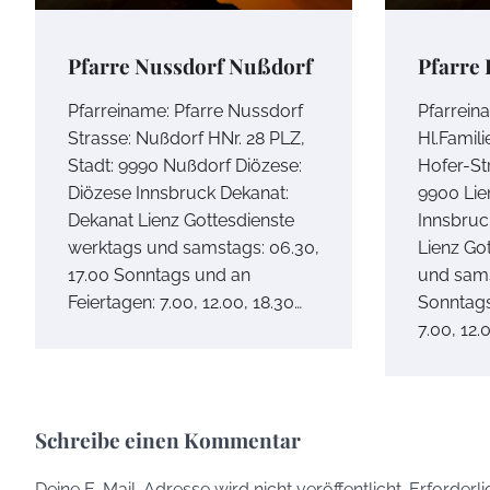
Pfarre Nussdorf Nußdorf
Pfarre 
Pfarreiname: Pfarre Nussdorf
Pfarrein
Strasse: Nußdorf HNr. 28 PLZ,
Hl.Famili
Stadt: 9990 Nußdorf Diözese:
Hofer-St
Diözese Innsbruck Dekanat:
9900 Lie
Dekanat Lienz Gottesdienste
Innsbruc
werktags und samstags: 06.30,
Lienz Go
17.00 Sonntags und an
und sams
Feiertagen: 7.00, 12.00, 18.30…
Sonntags
7.00, 12.
Schreibe einen Kommentar
Deine E-Mail-Adresse wird nicht veröffentlicht.
Erforderli