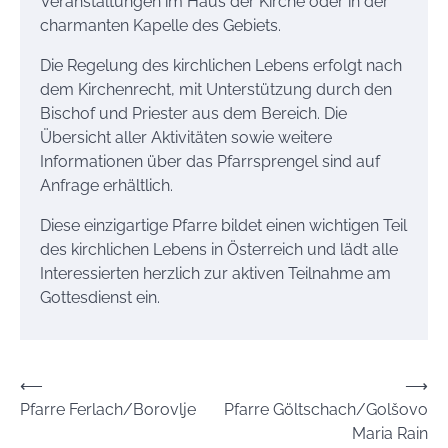
Veranstaltungen im Haus der Kirche oder in der
charmanten Kapelle des Gebiets.
Die Regelung des kirchlichen Lebens erfolgt nach
dem Kirchenrecht, mit Unterstützung durch den
Bischof und Priester aus dem Bereich. Die
Übersicht aller Aktivitäten sowie weitere
Informationen über das Pfarrsprengel sind auf
Anfrage erhältlich.
Diese einzigartige Pfarre bildet einen wichtigen Teil
des kirchlichen Lebens in Österreich und lädt alle
Interessierten herzlich zur aktiven Teilnahme am
Gottesdienst ein.
Beitrags-
⟵
⟶
Pfarre Ferlach/Borovlje
Pfarre Göltschach/Golšovo
Navigation
Maria Rain