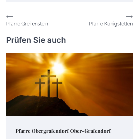
Beitrags-
⟵
⟶
Pfarre Greifenstein
Pfarre Königstetten
Navigation
Prüfen Sie auch
Pfarre Obergrafendorf Ober-Grafendorf