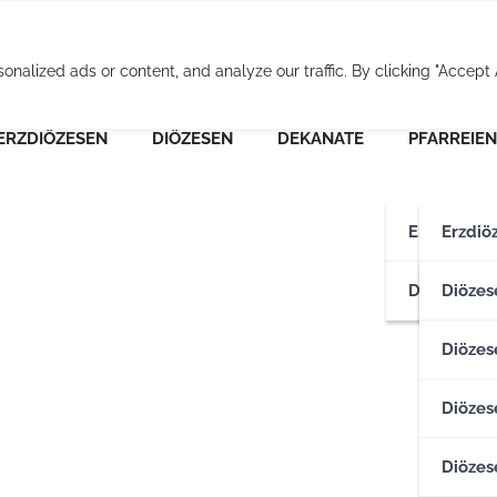
Osterreichische Pfarr
alized ads or content, and analyze our traffic. By clicking "Accept A
ERZDIÖZESEN
DIÖZESEN
DEKANATE
PFARREIEN
Erzdiözese
Erzdiö
Diözesen
Erzdiö
Diözes
Diözese
Diözes
Diözes