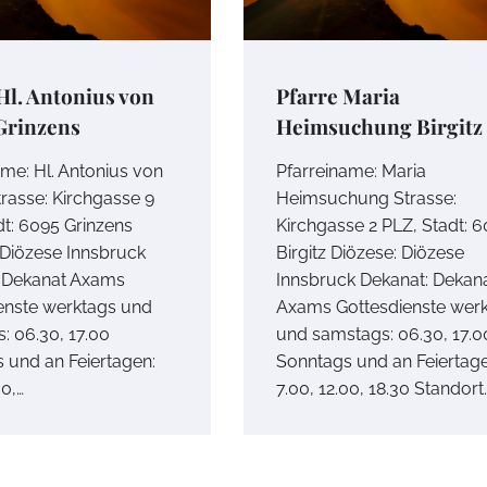
Hl. Antonius von
Pfarre Maria
Grinzens
Heimsuchung Birgitz
ame: Hl. Antonius von
Pfarreiname: Maria
rasse: Kirchgasse 9
Heimsuchung Strasse:
dt: 6095 Grinzens
Kirchgasse 2 PLZ, Stadt: 
 Diözese Innsbruck
Birgitz Diözese: Diözese
 Dekanat Axams
Innsbruck Dekanat: Dekan
enste werktags und
Axams Gottesdienste wer
: 06.30, 17.00
und samstags: 06.30, 17.0
 und an Feiertagen:
Sonntags und an Feiertage
00,…
7.00, 12.00, 18.30 Standort