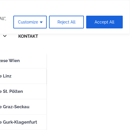
eie
ll",
Customize
Reject All
Accept All
KONTAKT
n
zese Wien
zese Salzburg
e Linz
 St. Pölten
e Graz-Seckau
e Gurk-Klagenfurt