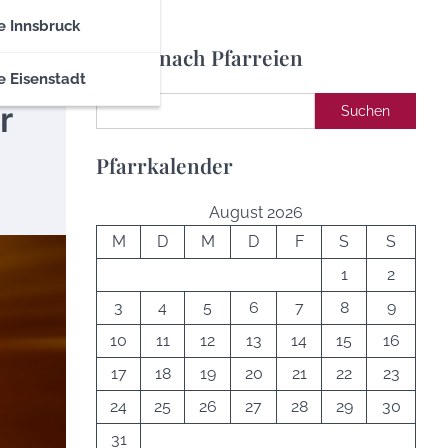
e Innsbruck
Suche nach Pfarreien
e Eisenstadt
Suchen
r
Suchen
Pfarrkalender
August 2026
M
D
M
D
F
S
S
1
2
3
4
5
6
7
8
9
10
11
12
13
14
15
16
17
18
19
20
21
22
23
24
25
26
27
28
29
30
31