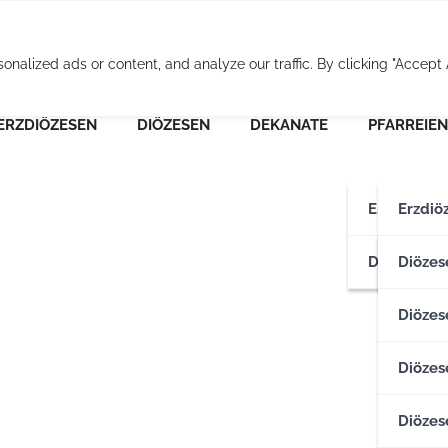
Osterreichische Pfarr
alized ads or content, and analyze our traffic. By clicking "Accept A
ERZDIÖZESEN
DIÖZESEN
DEKANATE
PFARREIEN
Erzdiözese
Erzdiö
Diözesen
Erzdiö
Diözes
Diözese
Diözes
Diözes