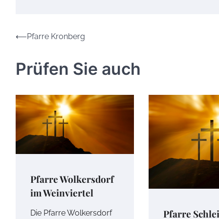
Beitrags-
⟵
Pfarre Kronberg
Navigation
Prüfen Sie auch
Pfarre Wolkersdorf
im Weinviertel
Pfarre Schle
Die Pfarre Wolkersdorf