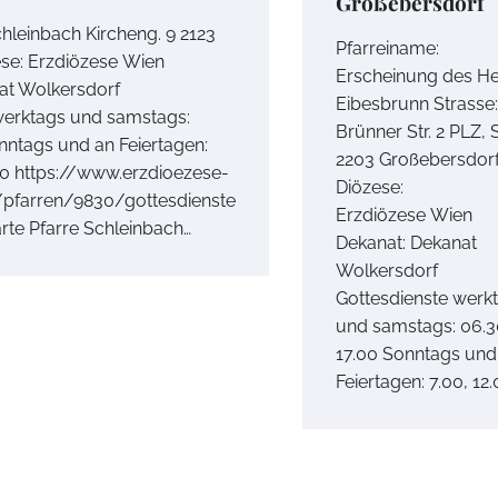
Großebersdorf
hleinbach Kircheng. 9 2123
Pfarreiname:
se: Erzdiözese Wien
Erscheinung des He
at Wolkersdorf
Eibesbrunn Strasse:
werktags und samstags:
Brünner Str. 2 PLZ, 
nntags und an Feiertagen:
2203 Großebersdor
.30 https://www.erzdioezese-
Diözese:
/pfarren/9830/gottesdienste
Erzdiözese Wien
rte Pfarre Schleinbach…
Dekanat: Dekanat
Wolkersdorf
Gottesdienste werk
und samstags: 06.3
17.00 Sonntags und
Feiertagen: 7.00, 12.