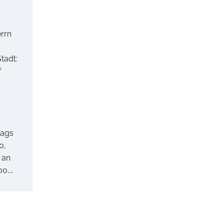
rrn
Stadt:
f
tags
0,
 an
00,…