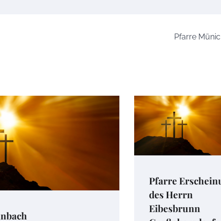
Pfarre Münic
Pfarre Erschein
des Herrn
Eibesbrunn
inbach