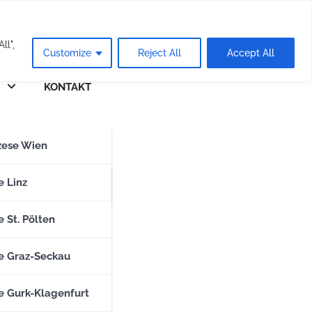
eie
ll",
Customize
Reject All
Accept All
KONTAKT
n
zese Wien
zese Salzburg
e Linz
 St. Pölten
e Graz-Seckau
e Gurk-Klagenfurt