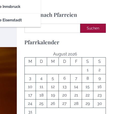
e Innsbruck
Suche nach Pfarreien
e Eisenstadt
Suchen
Suchen
Pfarrkalender
August 2026
M
D
M
D
F
S
S
1
2
3
4
5
6
7
8
9
10
11
12
13
14
15
16
17
18
19
20
21
22
23
24
25
26
27
28
29
30
31