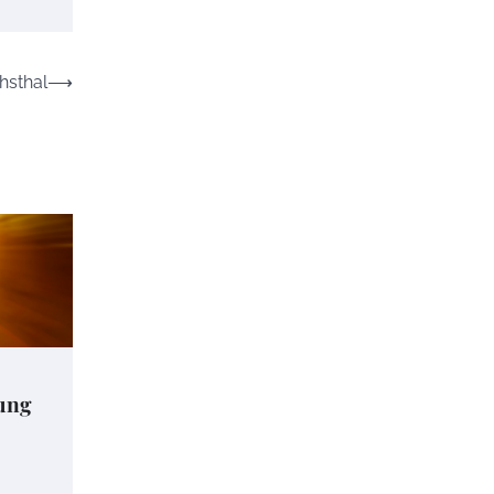
hsthal
⟶
ung